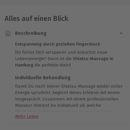
Alles auf einen Blick
Beschreibung
Entspannung durch gezielten Fingerdruck
Du fühlst Dich verspannt und brauchst neue
Lebensenergie? Dann ist die
Shiatsu-Massage in
Hamburg
die perfekte Wahl!
Individuelle Behandlung
Damit Du nach Deiner Shiatsu-Massage wieder voller
Energie sprudelst, beginnt dieses Erlebnis mit einem
Vorgespräch. Zusammen mit einem professionellen
Masseur stimmst Du individuell ab, welche
Blockaden und Verspannungen
in Deinem Körper
Mehr Lesen
durch gezielte Behandlung gelöst werden sollen.