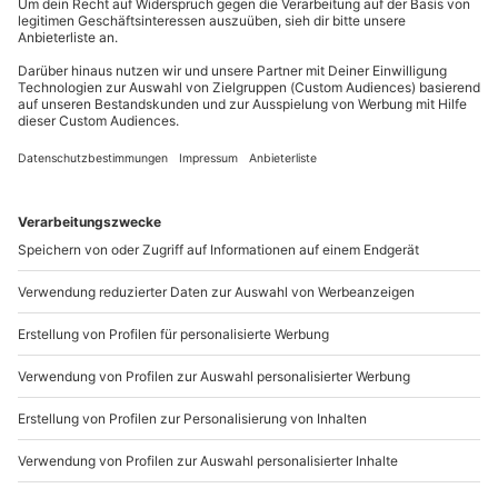
außer an bundesweiten Feiertagen:
1 Person
Mo-Fr: 8-20 Uhr | Sa: 10-16 Uhr
Du möchtest als Firma bestellen?
Sichere Dir attraktive Firmenkunden Vorteile.
+49 89 / 21 12 90 20
Mo-Fr: 9-17 Uhr
b2b@mydays.de
www.b2b.mydays.de/
Artikelnummer
:
45122
Andere Produkte entdecken