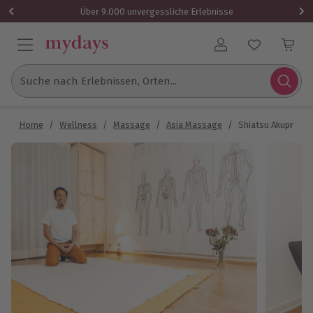
Über 9.000 unvergessliche Erlebnisse
Benutzerkonto
Suche nach Erlebnissen, Orten...
Home
/
Wellness
/
Massage
/
Asia Massage
/
Shiatsu Akupress