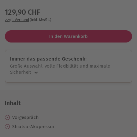
Wähle im nächsten Schritt einen Termin aus
129,90 CHF
zzgl. Versand
(inkl. MwSt.)
In den Warenkorb
Immer das passende Geschenk:
Große Auswahl, volle Flexibilität und maximale
Sicherheit
Große Auswahl
Über 9.000 unvergessliche Erlebnisse.
Volle Flexibilität
Jeder Gutschein für alle Erlebnisse einlösbar.
Inhalt
Maximale Sicherheit
10 Jahre gültig & verlängerbar.
Vorgespräch
Shiatsu-Akupressur