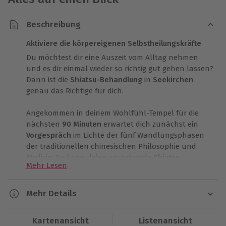
Beschreibung
Aktiviere die körpereigenen Selbstheilungskräfte
Du möchtest dir eine Auszeit vom Alltag nehmen
und es dir einmal wieder so richtig gut gehen lassen?
Dann ist die
Shiatsu-Behandlung
in
Seekirchen
genau das Richtige für dich.
Angekommen in deinem Wohlfühl-Tempel für die
nächsten
90 Minuten
erwartet dich zunächst ein
Vorgespräch
im Lichte der fünf Wandlungsphasen
der traditionellen chinesischen Philosophie und
Medizin. So kann deine anstehende
Shiatsu
Mehr Lesen
Ganzkörperbehandlung
optimal auf dich und deine
Bedürfnisse abgestimmt werden. Shiatsu ist eine aus
Japan stammende Methode manueller Körperarbeit,
Mehr Details
die den Menschen in seiner Ganzheit berührt. Durch
Dauer
sanften Druck auf die Meridiane und
Kartenansicht
Listenansicht
Akupressurpunkte wird deine Lebensenergie ins