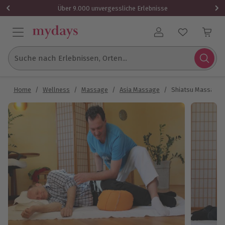
Über 9.000 unvergessliche Erlebnisse
Benutzerkonto
Suche nach Erlebnissen, Orten...
Home
/
Wellness
/
Massage
/
Asia Massage
/
Shiatsu Massage S