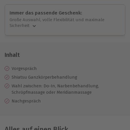
Immer das passende Geschenk:
Große Auswahl, volle Flexibilität und maximale
Sicherheit
Große Auswahl
Über 9.000 unvergessliche Erlebnisse.
Volle Flexibilität
Jeder Gutschein für alle Erlebnisse einlösbar.
Inhalt
Maximale Sicherheit
10 Jahre gültig & verlängerbar.
Vorgespräch
Shiatsu Ganzkörperbehandlung
Wahl zwischen: Do-In, Narbenbehandlung,
Schröpfmassage oder Meridianmassage
Nachgespräch
Alles auf einen Blick