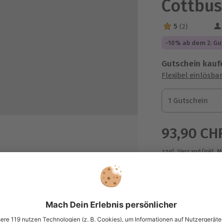
Cottbu
5
(2)
5 Sterne von 5 a
-10% ab dem 2. Gu
Gutschein kauf
Flexibel einlösba
1 Gutschein
1 Gutschein
1 Gutschein
93,90 CH
zzgl. Versand
(inkl. 
Immer das p