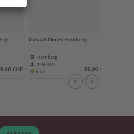
erg
Musical Dinner Hornberg
Musical
Breisg
Hornberg
Frei
1 Person
1 Pe
9,90 CHF
89,90 CHF
4
5
(6)
(1)
Abonnieren