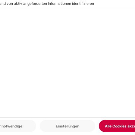
r: 9-17 Uhr
www.b2b.mydays.de/
en
-15% CLUB DEAL