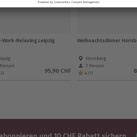
r-Work-Relaxing Leipzig
Weihnachtsdinner Hornb
eipzig
Hornberg
 Person
1 Person
95,90 CHF
8
4
(2)
(1)
abonnieren und 10 CHF Rabatt sichern