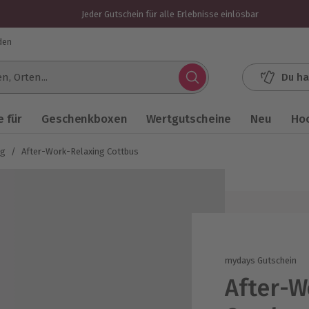
Jeder Gutschein für alle Erlebnisse einlösbar
den
Du ha
.
 für
Geschenkboxen
Wertgutscheine
Neu
Ho
ng
/
After-Work-Relaxing Cottbus
mydays Gutschein
After-W