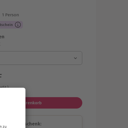
s
1 Person
us 2 Bewertungen
tschein
en
r
F
MwSt.)
In den Warenkorb
assende Geschenk: