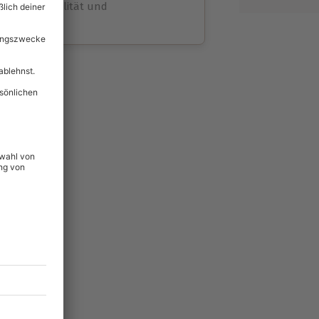
volle Flexibilität und
rheit
wahl
unvergessliche
lität
hein für alle Erlebnisse
icherheit
ltig & verlängerbar.