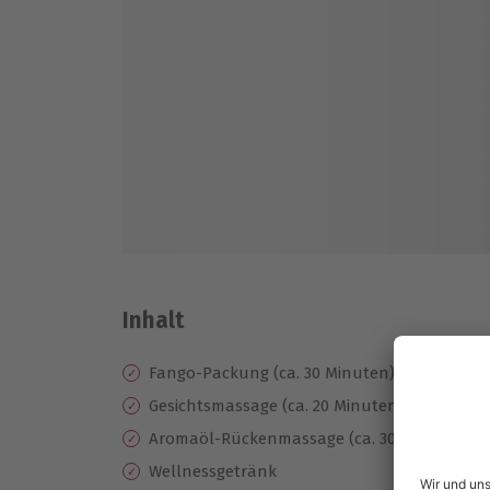
Inhalt
Fango-Packung (ca. 30 Minuten)
Gesichtsmassage (ca. 20 Minuten)
Aromaöl-Rückenmassage (ca. 30 Minuten)
Wellnessgetränk