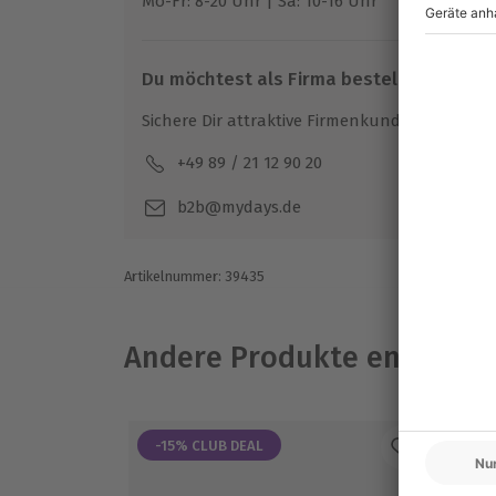
Mo-Fr: 8-20 Uhr | Sa: 10-16 Uhr
Du möchtest als Firma bestellen?
Sichere Dir attraktive Firmenkunden Vorteile.
+49 89 / 21 12 90 20
Mo-F
b2b@mydays.de
Artikelnummer
:
39435
Andere Produkte entdeck
-15% CLUB DEAL