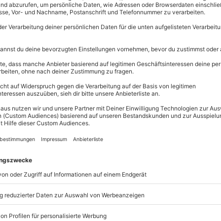
Große Auswahl, 
maximale Siche
Große Aus
Über 9.000 
Erlebnisse.
Volle Flexibi
Jeder Gutsc
einlösbar.
 Energie! Schließe die Augen und
Maximale S
n Alltags-Stress bei diesem
After-
10 Jahre gü
 und Seele. In Cottbus beginnt
üßungsgespräch und der Auswahl
s. Anschließend entspannst Du bei
rspannungen löst und die
smassage
zaubert ein neues
ei der wohltuenden