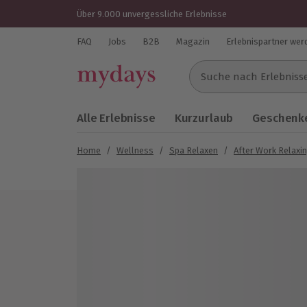
Über 9.000 unvergessliche Erlebnisse
FAQ
Jobs
B2B
Magazin
Erlebnispartner wer
Suche nach Erlebnissen..
Alle Erlebnisse
Kurzurlaub
Geschenke
Home
/
Wellness
/
Spa Relaxen
/
After Work Relaxi
Bild 1 von 2