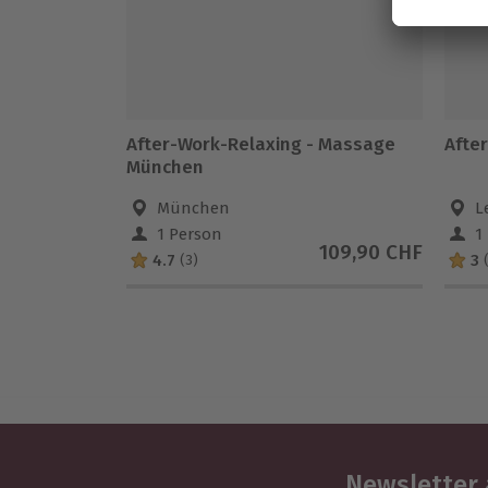
After-Work-Relaxing - Massage
Afte
München
München
L
1 Person
1
109,90 CHF
4.7
3
(3)
Newsletter 