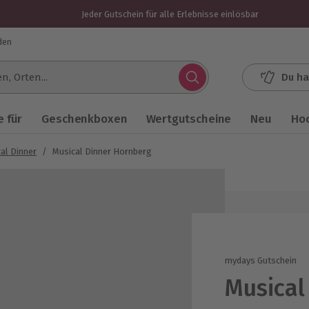
Jeder Gutschein für alle Erlebnisse einlösbar
den
Du ha
.
 für
Geschenkboxen
Wertgutscheine
Neu
Ho
al Dinner
/
Musical Dinner Hornberg
mydays Gutschein
Musical