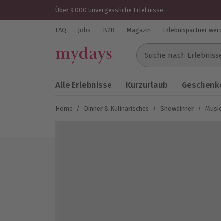
Über 9.000 unvergessliche Erlebnisse
FAQ
Jobs
B2B
Magazin
Erlebnispartner wer
Suche nach Erlebnissen..
Alle Erlebnisse
Kurzurlaub
Geschenke
Home
/
Dinner & Kulinarisches
/
Showdinner
/
Music
Bild 1 von 5