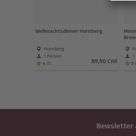
Weihnachtsdinner Hornberg
Music
Brei
Hornberg
F
1 Person
1
89,90 CHF
4
5
(1)
Newsletter 