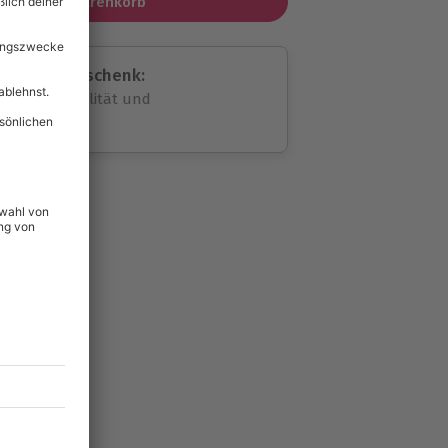
In den Warenkorb
assende Geschenk:
volle Flexibilität und
rheit
wahl
unvergessliche
lität
hein für alle Erlebnisse
icherheit
ltig & verlängerbar.