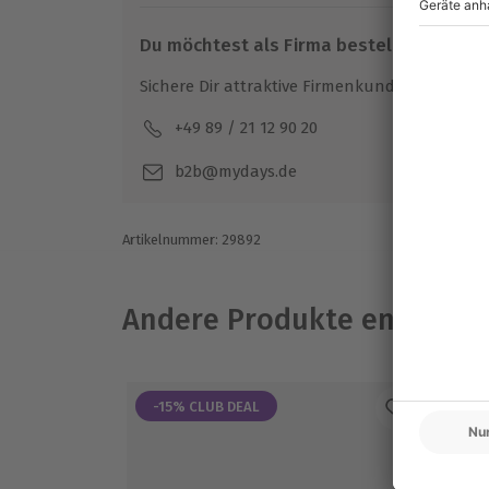
Du möchtest als Firma bestellen?
Sichere Dir attraktive Firmenkunden Vorteile.
+49 89 / 21 12 90 20
Mo-F
b2b@mydays.de
Artikelnummer
:
29892
Andere Produkte entdeck
-15% CLUB DEAL