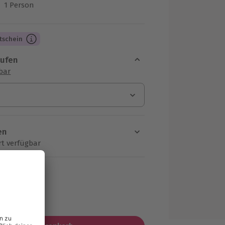
1 Person
us 6 Bewertungen
tschein
aufen
sbar
en
rt verfügbar
ten Schritt einen Termin aus
F
MwSt.)