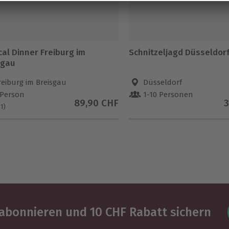
al Dinner Freiburg im
Schnitzeljagd Düsseldor
sgau
reiburg im Breisgau
Düsseldorf
 Person
1-10 Personen
89,90 CHF
3
(1)
abonnieren und 10 CHF Rabatt sichern