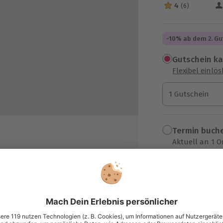
4
(6)
4 Sterne von 5 a
-10% ab dem 2. Gu
Gutschein k
Flexibel einlö
1 Gutschein
1 Gutschein
1 Gutschein
Termin buch
Aktuell an 1 O
Wähle im nächs
89,90 CH
zzgl. Versand
(inkl. 