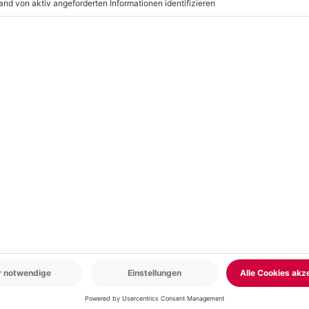
r: 9-17 Uhr
www.b2b.mydays.de/
en
-15% CLUB DEAL