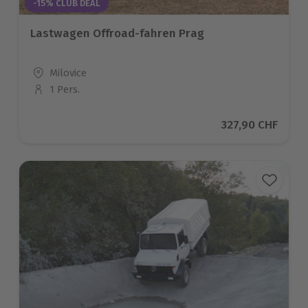
-15% CLUB DEAL
Lastwagen Offroad-fahren Prag
Standort
Milovice
1 Pers.
Anzahl der Teilnehmer
Aktueller Preis
327,90 CHF