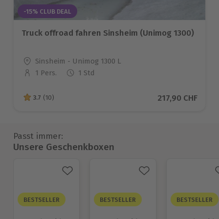
-15% CLUB DEAL
Truck offroad fahren Sinsheim (Unimog 1300)
Standort
Sinsheim - Unimog 1300 L
1 Pers.
1 Std
Anzahl der Teilnehmer
Aktueller Preis
217,90 CHF
3.7
(10)
3.7 von 5 Sternen basierend auf 10 Bewertungen
Passt immer:
Unsere Geschenkboxen
BESTSELLER
BESTSELLER
BESTSELLER