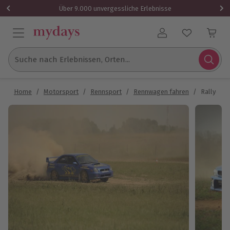
Über 9.000 unvergessliche Erlebnisse
Benutzerkonto
Suche nach Erlebnissen, Orten...
Home
/
Motorsport
/
Rennsport
/
Rennwagen fahren
/
Rallye fa