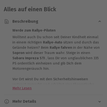
Alles auf einen Blick
Beschreibung
Werde zum Rallye-Piloten
Wolltest auch Du schon seit Deiner Kindheit einmal
in einem richtigen
Rallye-Auto
sitzen und durch das
Gelände heizen? Beim
Rallye fahren
in der Nähe von
Sopron
wird dieser Traum wahr. Steige in einen
Subaru Impreza STI
, lass Dir von unglaublichen 335
PS ordentlich einheizen und gib Dich dem
Motorengeräusch hin.
Vor Ort wirst Du mit den Sicherheitshinweisen
vertraut gemacht und erhältst eine theoretische
Mehr Lesen
Einweisung. Deine Sicherheit steht beim
Rallye
fahren
an erster Stelle, deshalb wird Dir zu Beginn
des Trainings ein Leihhelm, eine Maske und
Mehr Details
Handschuhe zur Verfügung gestellt. Danach liegt es