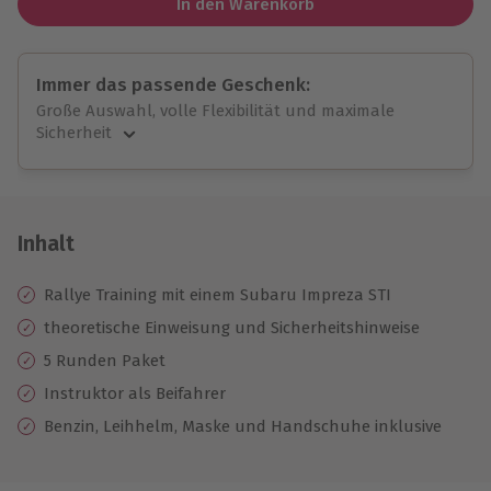
In den Warenkorb
Immer das passende Geschenk:
Große Auswahl, volle Flexibilität und maximale
Sicherheit
Große Auswahl
Über 9.000 unvergessliche Erlebnisse.
Volle Flexibilität
Jeder Gutschein für alle Erlebnisse einlösbar.
Inhalt
Maximale Sicherheit
10 Jahre gültig & verlängerbar.
Rallye Training mit einem Subaru Impreza STI
theoretische Einweisung und Sicherheitshinweise
5 Runden Paket
Instruktor als Beifahrer
Benzin, Leihhelm, Maske und Handschuhe inklusive