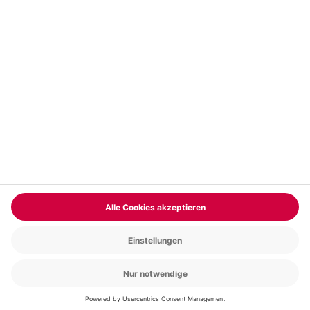
Vertrag widerrufen
FAQs
Kontakt
Zahlungsarten
Über uns
Magazin
Jobs & Karriere
Partnerprogramm
Versand und Lieferung
Presse
AGB
Cookie Einstellungen
Datenschutz
Nutzungsbedingungen
Online-Marktplatz
Barrierefreiheit
Compliance
Impressum
RECHNUNG