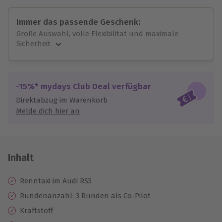
Immer das passende Geschenk:
Große Auswahl, volle Flexibilität und maximale
Sicherheit
Große Auswahl
Über 9.000 unvergessliche Erlebnisse.
Volle Flexibilität
-15%* mydays Club Deal verfügbar
Jeder Gutschein für alle Erlebnisse einlösbar.
Direktabzug im Warenkorb
Maximale Sicherheit
Melde dich hier an
10 Jahre gültig & verlängerbar.
Inhalt
Renntaxi im Audi RS5
Rundenanzahl: 3 Runden als Co-Pilot
Kraftstoff