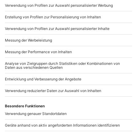
Mo-Fr: 9-17 Uhr
b2b@mydays.de
www.b2b.mydays.de/
Artikelnummer
:
47462
Andere Produkte entdecken
-15% CLUB DEAL
-15% CLUB DEAL
Renntaxi BMW E36 M3
Renntaxi Radical SR3 3