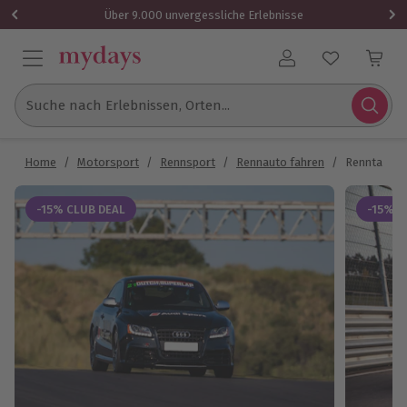
Über 9.000 unvergessliche Erlebnisse
Benutzerkonto
Suche nach Erlebnissen, Orten...
Home
/
Motorsport
/
Rennsport
/
Rennauto fahren
/
Renntaxi Au
-15% CLUB DEAL
-15% C