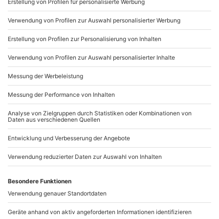
Sichere Dir attraktive Firmenkunden Vorteile.
Wird gestellt: Helm, Haarnetz
+49 89 / 21 12 90 20
Teilnehmer
Mo-Fr: 9-17 Uhr
Gutschein gültig für 1 Person
b2b@mydays.de
www.b2b.mydays.de/
Artikelnummer
:
47348
Andere Produkte entdecken
-15% CLUB DEAL
-15% CLUB DEAL