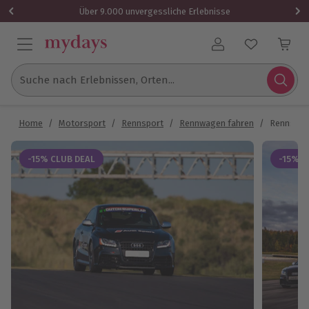
Über 9.000 unvergessliche Erlebnisse
Benutzerkonto
Suche nach Erlebnissen, Orten...
Home
/
Motorsport
/
Rennsport
/
Rennwagen fahren
/
Rennstrec
-15% CLUB DEAL
-15% C