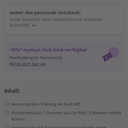
Immer das passende Geschenk:
Große Auswahl, volle Flexibilität und maximale
Sicherheit
Große Auswahl
Über 9.000 unvergessliche Erlebnisse.
Volle Flexibilität
-15%* mydays Club Deal verfügbar
Jeder Gutschein für alle Erlebnisse einlösbar.
Direktabzug im Warenkorb
Maximale Sicherheit
Melde dich hier an
10 Jahre gültig & verlängerbar.
Inhalt
Rennstrecken-Training im Audi RS5
Rundenanzahl: 2 Runden als Co-Pilot, 2 Runden selbst
fahren
Einweisung und Nachbesprechung durch einen