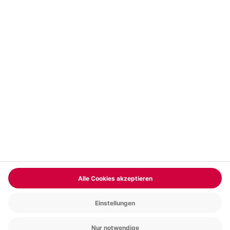
Vertrag widerrufen
FAQs
Kontakt
Zahlungsarten
Über uns
Magazin
Jobs & Karriere
Partnerprogramm
Versand und Lieferung
Presse
AGB
Cookie Einstellungen
Datenschutz
Nutzungsbedingungen
Online-Marktplatz
Barrierefreiheit
Compliance
Impressum
RECHNUNG