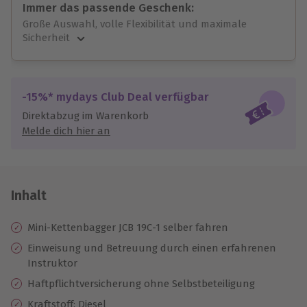
Immer das passende Geschenk:
Große Auswahl, volle Flexibilität und maximale
Sicherheit
Große Auswahl
Über 9.000 unvergessliche Erlebnisse.
Volle Flexibilität
-15%* mydays Club Deal verfügbar
Jeder Gutschein für alle Erlebnisse einlösbar.
Direktabzug im Warenkorb
Maximale Sicherheit
Melde dich hier an
10 Jahre gültig & verlängerbar.
Inhalt
Mini-Kettenbagger JCB 19C-1 selber fahren
Einweisung und Betreuung durch einen erfahrenen
Instruktor
Haftpflichtversicherung ohne Selbstbeteiligung
Kraftstoff: Diesel