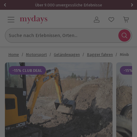
Über 9.000 unvergessliche Erlebnisse
Benutzerkonto
Suche nach Erlebnissen, Orten...
Home
/
Motorsport
/
Geländewagen
/
Bagger fahren
/
Minibagg
-15% CLUB DEAL
-15% C