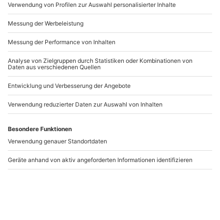
Artikelnummer
:
65510
Hinweis
Aufgrund der Dauer wird empfohlen, Getränke
Andere Produkte entdecken
mitzubringen
-15% CLUB DEAL
Baggern für Kids
Radlader fahren Herne
Hamburg
Hamburg
Herne
1 Person
1 Person
75,90 CHF
99,90 CHF