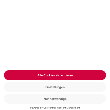
Vertrag widerrufen
FAQs
Kontakt
Zahlungsarten
Über uns
Magazin
Jobs & Karriere
Partnerprogramm
Versand und Lieferung
Presse
AGB
Cookie Einstellungen
Datenschutz
Nutzungsbedingungen
Online-Marktplatz
Barrierefreiheit
Compliance
Impressum
RECHNUNG