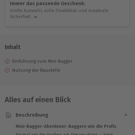
Immer das passende Geschenk:
Große Auswahl, volle Flexibilität und maximale
Sicherheit
Große Auswahl
Über 9.000 unvergessliche Erlebnisse.
Volle Flexibilität
Jeder Gutschein für alle Erlebnisse einlösbar.
Inhalt
Maximale Sicherheit
10 Jahre gültig & verlängerbar.
Einführung zum Mini-Bagger
Nutzung der Baustelle
Alles auf einen Blick
Beschreibung
Mini-Bagger-Abenteuer: Baggern wie die Profis
Einmal wie die Großen am Steuer sitzen – beim