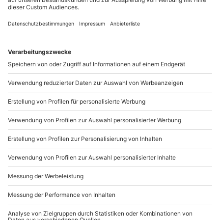
Mo-Fr: 9-17 Uhr
b2b@mydays.de
www.b2b.mydays.de/
Artikelnummer
:
50471
Andere Produkte entdecken
Baggerspaß für Kids
Mini-Kettenbagger