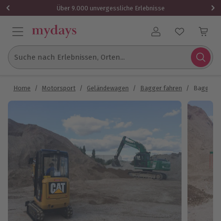
Über 9.000 unvergessliche Erlebnisse
Benutzerkonto
Suche nach Erlebnissen, Orten...
Home
/
Motorsport
/
Geländewagen
/
Bagger fahren
/
Baggern 