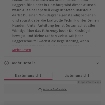
Baggern für Kinder in Hamburg wird dieser Wunsch
wahr. Auf einer speziell eingerichteten Baustelle
darfst Du einen Mini-Bagger eigenständig bedienen
und spürst dabei die kraftvolle Technik unter Deinen
Händen. Unter Anleitung lernst Du zunächst alles
Wichtige über das Fahrzeug, bevor Du Kieshügel
bewegst und kleine Gräben ziehst. Mit jeder
Baggerschaufel wächst die Begeisterung, wenn
riesige Erdladungen wie von Zauberhand
Mehr Lesen
verschwinden. Dieses Erlebnis ist nicht nur
besonders eindrucksvoll, sondern schenkt Dir auch
tolle Erinnerungen an einen Tag, an dem Du im
Mehr Details
Mittelpunkt stehst. Mach Dich bereit für echte
Dauer
Bagger-Momente – Dein Platz auf dem Fahrersitz
Kartenansicht
Listenansicht
wartet!
Ca. 1 Stunde
© OpenStreetMaps
Karte in Großansicht
Verfügbarkeit / Termine
Von April bis Oktober samstags und sonntags zu
bestimmten Terminen verfügbar