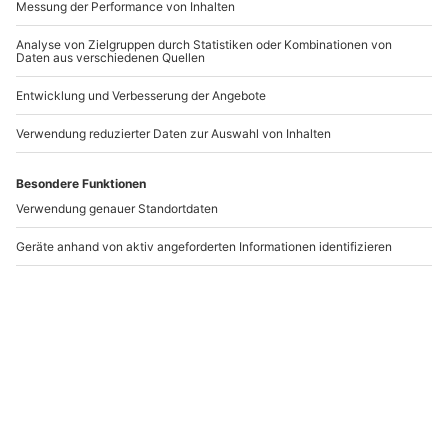
Ford Mustang Oldtimer
Oldtimer BMW R26
Tagestour Meißenheim
fahren Hannover (1
Tag)
Meißenheim
Hannover
1 Person
1 Person
314,90 CHF
599,90 CHF
Newsletter abonnieren und 10 CHF Rabatt sichern
Abonnieren