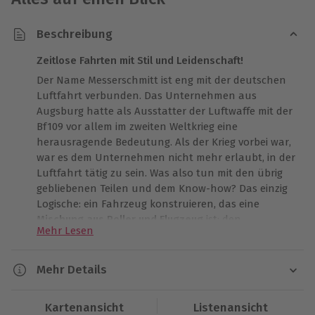
Beschreibung
Zeitlose Fahrten mit Stil und Leidenschaft!
Der Name Messerschmitt ist eng mit der deutschen
Luftfahrt verbunden. Das Unternehmen aus
Augsburg hatte als Ausstatter der Luftwaffe mit der
Bf109 vor allem im zweiten Weltkrieg eine
herausragende Bedeutung. Als der Krieg vorbei war,
war es dem Unternehmen nicht mehr erlaubt, in der
Luftfahrt tätig zu sein. Was also tun mit den übrig
gebliebenen Teilen und dem Know-how? Das einzig
Logische: ein Fahrzeug konstruieren, das eine
Mischung aus Roller und Flugzeug
ist: den
Mehr Lesen
Messerschmitt KR 201 Roadster. Jetzt kannst Du mit
diesem extrem seltenen Oldtimer fahren, Hannover
wartet auf Dich.
Mehr Details
Dieses Geschenk ist etwas ganz Besonderes, denn in
Dauer
Deutschland sind gerade einmal acht dieser
Kartenansicht
Listenansicht
Fahrzeuge bekannt. In Hannover ist einer von ihnen.