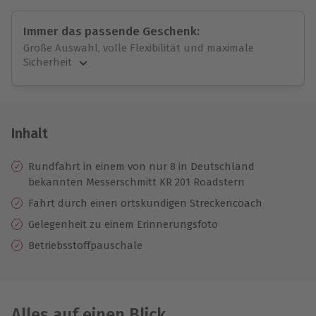
Immer das passende Geschenk:
Große Auswahl, volle Flexibilität und maximale
Sicherheit
Große Auswahl
Über 9.000 unvergessliche Erlebnisse.
Volle Flexibilität
Jeder Gutschein für alle Erlebnisse einlösbar.
Inhalt
Maximale Sicherheit
10 Jahre gültig & verlängerbar.
Rundfahrt in einem von nur 8 in Deutschland
bekannten Messerschmitt KR 201 Roadstern
Fahrt durch einen ortskundigen Streckencoach
Gelegenheit zu einem Erinnerungsfoto
Betriebsstoffpauschale
Alles auf einen Blick