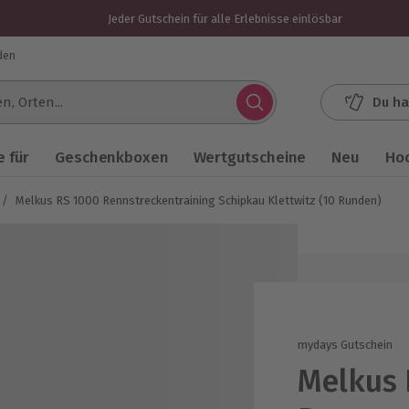
Jeder Gutschein für alle Erlebnisse einlösbar
den
Du ha
.
 für
Geschenkboxen
Wertgutscheine
Neu
Ho
/
Melkus RS 1000 Rennstreckentraining Schipkau Klettwitz (10 Runden)
mydays Gutschein
Melkus 