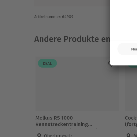
Gutschein gültig für 1 Person
Zuschauer herzlich willkommen
Artikelnummer
:
64909
Andere Produkte entdeck
DEAL
DE
Melkus RS 1000
Cock
Rennstreckentraining
(fort
Oberlungwitz (10 Runden)
Oberlungwitz
M