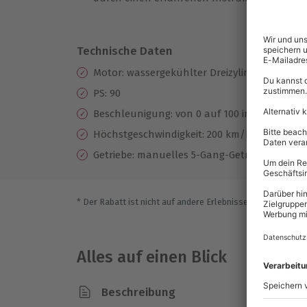
Ze
Technische Daten
Motor: wassergekühlter Dreizylinder-Zweita
PS: 90
Beschleunigung: von 0 auf 100 in 11 sek.
Höchstgeschwindigkeit: 200 km/h
Getriebe: manuelles 5-Gang-Getriebe
* Der Rabatt ist nicht auf andere Erlebnisse bei der Einlö
Alles auf einen Blick
Beschreibung