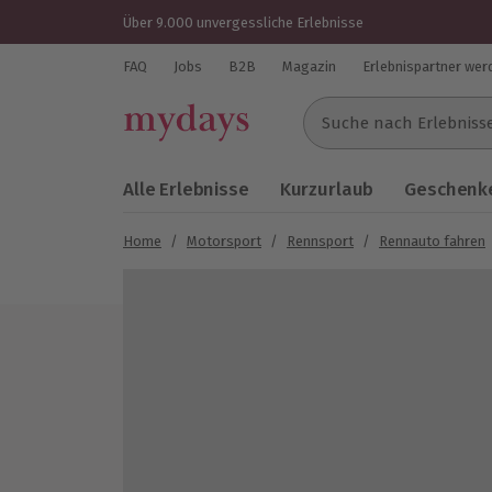
Über 9.000 unvergessliche Erlebnisse
FAQ
Jobs
B2B
Magazin
Erlebnispartner wer
Suche nach Erlebnissen..
Alle Erlebnisse
Kurzurlaub
Geschenke
Home
/
Motorsport
/
Rennsport
/
Rennauto fahren
Bild 1 von 5