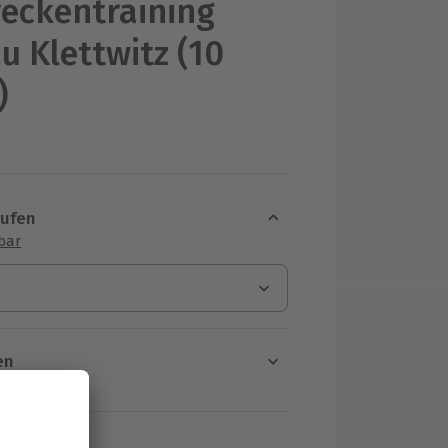
eckentraining
u Klettwitz (10
)
aufen
sbar
en
rt verfügbar
ten Schritt einen Termin aus