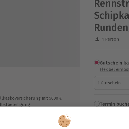
Rennstr
Schipka
Runden
1 Person
Gutschein k
Flexibel einlö
1 Gutschein
1 Gutschein
1 Gutschein
llkaskoversicherung mit 5000 €
Termin buch
lbstbeteiligung
Aktuell an 1 O
ofessionelle Leihausrüstung
Wähle im nächs
rkunde