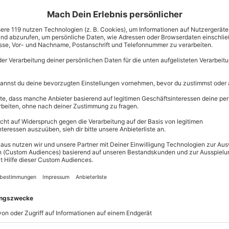
899,90 C
it für Erinnerungsfotos
zzgl. Versand
(inkl. 
ktmotor
Immer das p
Große Auswahl, 
maximale Siche
Große Aus
Über 9.000 
Erlebnisse.
sung übertragbar.
Details
Volle Flexibi
Jeder Gutsc
einlösbar.
Maximale S
10 Jahre gü