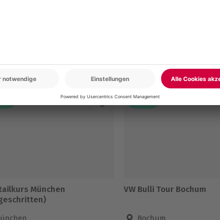
en
AL
DEAL
tailkurs München
VW Bulli Tour Bochum
geschritten)
ünchen
Bochum