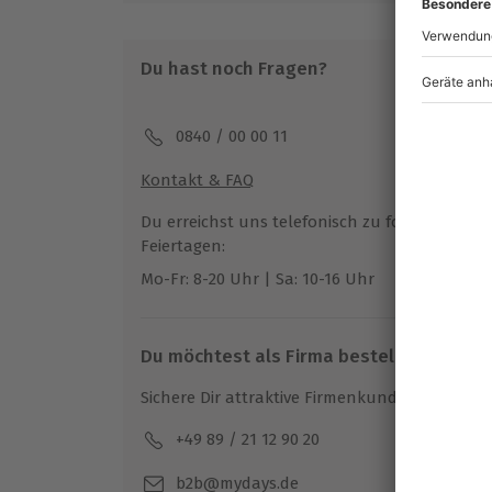
Von März bis Oktober zu bestimmten T
Du hast noch Fragen?
Teilnahmebedingungen
Mindestalter: 18 Jahre
Keine Hinweise auf körperliche oder ps
0840 / 00 00 11
Unterschriebener Haftungsausschluss
Kontakt & FAQ
Wetter
Du erreichst uns telefonisch zu folgenden Z
Bei starkem Regen behält sich der Partne
Feiertagen:
verschieben oder im Ganzen die Veran
Mo-Fr: 8-20 Uhr | Sa: 10-16 Uhr
abzusagen
Ohne Schlecht-Wetter-Versicherung (99€
Gutschein als abgefahren (siehe AGB)
Du möchtest als Firma bestellen?
Ausrüstung & Kleidung
Sichere Dir attraktive Firmenkunden Vorteile.
Wird gestellt: Helm, Sturmhaube
+49 89 / 21 12 90 20
Mo-F
Teilnehmer
b2b@mydays.de