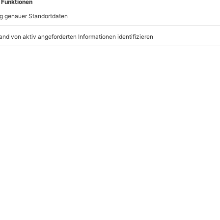
erminen verfügbar
ychische Beeinträchtigungen
mydays
GmbH
Mühldorfstraße 8
81671
München
eiten, außer an bundesweiten
r vor, nur vor Ort partiell zu
staltung zu unterbrechen oder
 beim Partner buchbar), gilt der
r: 9-17 Uhr
www.b2b.mydays.de/