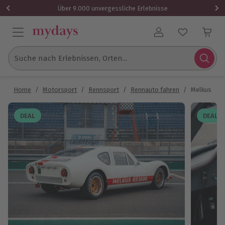
Über 9.000 unvergessliche Erlebnisse
Benutzerkonto
Suche nach Erlebnissen, Orten...
Home
/
Motorsport
/
Rennsport
/
Rennauto fahren
/
Melkus RS 
DEAL
DEAL