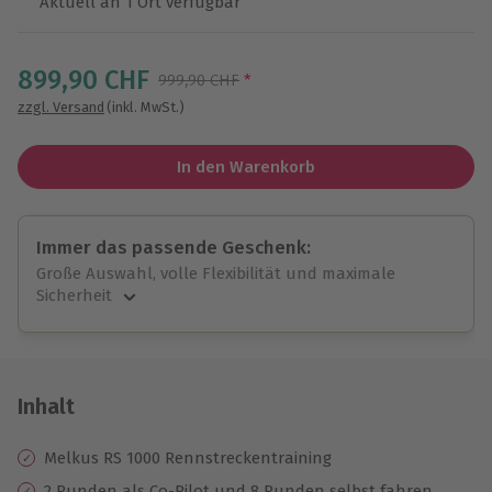
Aktuell an 1 Ort verfügbar
Wähle im nächsten Schritt einen Termin aus
899,90 CHF
Streichpreis
999,90 CHF
*
zzgl. Versand
(inkl. MwSt.)
In den Warenkorb
Immer das passende Geschenk:
Große Auswahl, volle Flexibilität und maximale
Sicherheit
Große Auswahl
Über 9.000 unvergessliche Erlebnisse.
Volle Flexibilität
Jeder Gutschein für alle Erlebnisse einlösbar.
Inhalt
Maximale Sicherheit
10 Jahre gültig & verlängerbar.
Melkus RS 1000 Rennstreckentraining
2 Runden als Co-Pilot und 8 Runden selbst fahren