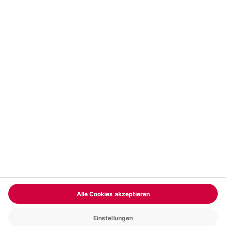
Vertrag widerrufen
FAQs
Kontakt
Zahlungsarten
Über uns
Magazin
Jobs & Karriere
Partnerprogramm
Versand und Lieferung
Presse
AGB
Cookie Einstellungen
Datenschutz
Nutzungsbedingungen
Online-Marktplatz
Barrierefreiheit
Compliance
Impressum
RECHNUNG