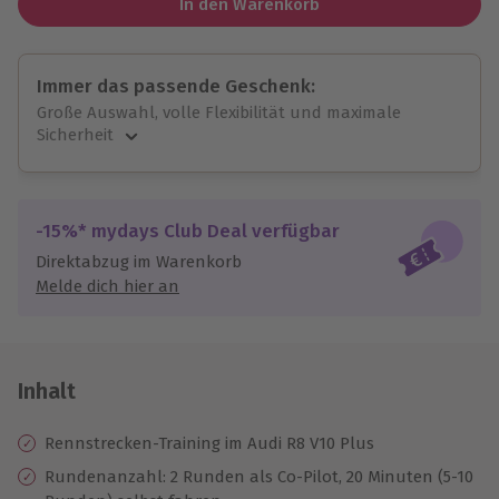
In den Warenkorb
Immer das passende Geschenk:
Große Auswahl, volle Flexibilität und maximale
Sicherheit
Große Auswahl
Über 9.000 unvergessliche Erlebnisse.
Volle Flexibilität
-15%* mydays Club Deal verfügbar
Jeder Gutschein für alle Erlebnisse einlösbar.
Direktabzug im Warenkorb
Maximale Sicherheit
Melde dich hier an
10 Jahre gültig & verlängerbar.
Inhalt
Rennstrecken-Training im Audi R8 V10 Plus
Rundenanzahl: 2 Runden als Co-Pilot, 20 Minuten (5-10