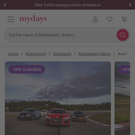
Über 9.000 unvergessliche Erlebnisse
Benutzerkonto
Suche nach Erlebnissen, Orten...
Home
/
Motorsport
/
Rennsport
/
Rennwagen fahren
/
Audi R8 V
-15% CLUB DEAL
-15% C