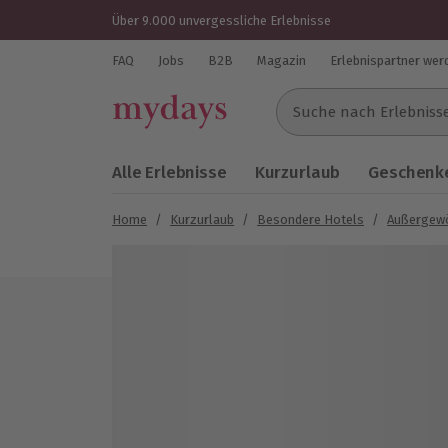
Über 9.000 unvergessliche Erlebnisse
FAQ
Jobs
B2B
Magazin
Erlebnispartner wer
Suche nach Erlebnissen..
Alle Erlebnisse
Kurzurlaub
Geschenke
Home
/
Kurzurlaub
/
Besondere Hotels
/
Außergewö
Bild 1 von 4