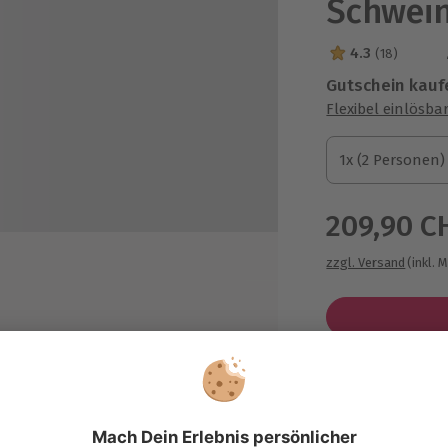
Schwein
4.3
(18)
4.3 Sterne von 5
Gutschein kauf
Flexibel einlösba
1x (2 Personen)
1x (2 Personen)
1x (2 Personen)
209,90 C
zzgl. Versand
(inkl. 
Immer das p
Große Auswahl, 
maximale Siche