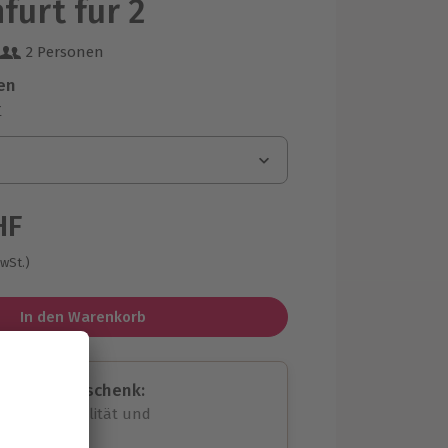
furt für 2
2 Personen
 aus 18 Bewertungen
en
r
HF
MwSt.)
In den Warenkorb
assende Geschenk:
volle Flexibilität und
rheit