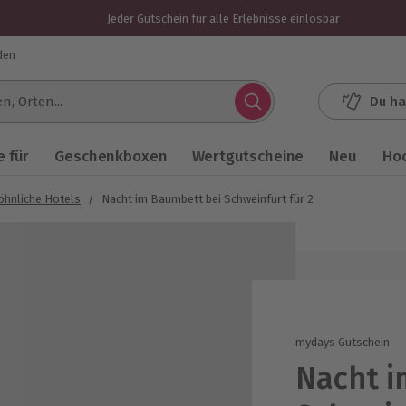
Jeder Gutschein für alle Erlebnisse einlösbar
den
Du ha
.
 für
Geschenkboxen
Wertgutscheine
Neu
Ho
hnliche Hotels
/
Nacht im Baumbett bei Schweinfurt für 2
mydays Gutschein
Nacht i