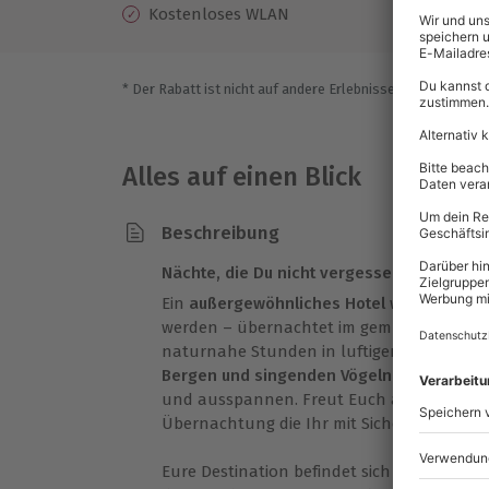
Kostenloses WLAN
* Der Rabatt ist nicht auf andere Erlebnisse bei der Einlö
Alles auf einen Blick
Beschreibung
Nächte, die Du nicht vergessen wirst
Ein
außergewöhnliches Hotel
wie dieses lä
werden – übernachtet im gemütlichen
Bau
naturnahe Stunden in luftiger Höhe. Um
Bergen und singenden Vögeln
könnt Ihr so
und ausspannen. Freut Euch auf ein auße
Übernachtung die Ihr mit Sicherheit nicht 
Eure Destination befindet sich
zwischen de