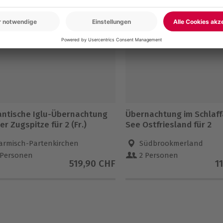
(Preis auf Anfrage)
ntische Iglu-Übernachtung
Übernachtung im Schlaf
er Zugspitze für 2 (Fr.)
See Ostfriesland für 2
armisch-Partenkirchen
Südbrookmerland
 Personen
2 Personen
519,90 CHF
1