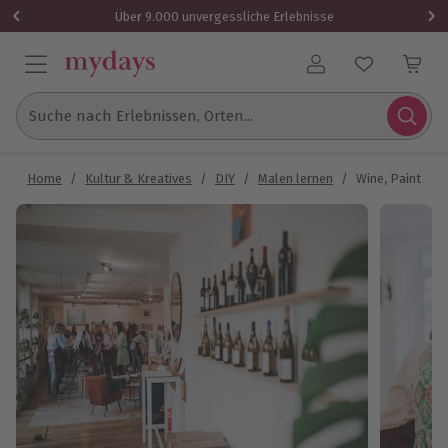
Über 9.000 unvergessliche Erlebnisse
Benutzerkonto
Suche nach Erlebnissen, Orten...
Home
/
Kultur & Kreatives
/
DIY
/
Malen lernen
/
Wine, Paint & 