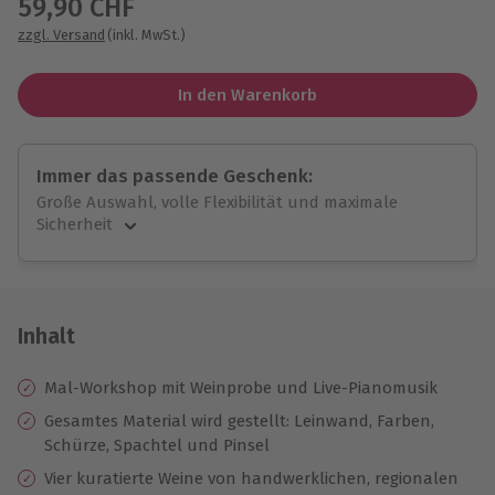
59,90 CHF
zzgl. Versand
(inkl. MwSt.)
In den Warenkorb
Immer das passende Geschenk:
Große Auswahl, volle Flexibilität und maximale
Sicherheit
Große Auswahl
Über 9.000 unvergessliche Erlebnisse.
Volle Flexibilität
Jeder Gutschein für alle Erlebnisse einlösbar.
Inhalt
Maximale Sicherheit
10 Jahre gültig & verlängerbar.
Mal-Workshop mit Weinprobe und Live-Pianomusik
Gesamtes Material wird gestellt: Leinwand, Farben,
Schürze, Spachtel und Pinsel
Vier kuratierte Weine von handwerklichen, regionalen