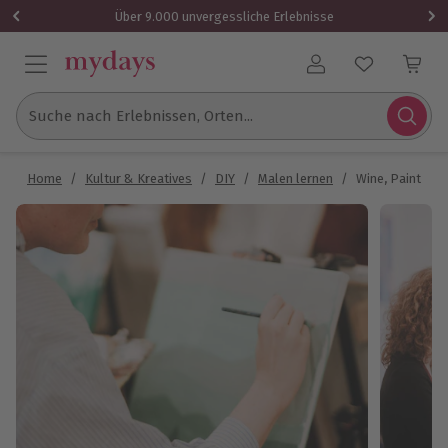
Über 9.000 unvergessliche Erlebnisse
Benutzerkonto
Suche nach Erlebnissen, Orten...
Home
/
Kultur & Kreatives
/
DIY
/
Malen lernen
/
Wine, Paint & 