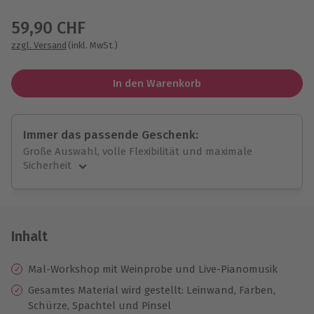
Wähle im nächsten Schritt einen Termin aus
59,90 CHF
zzgl. Versand
(inkl. MwSt.)
In den Warenkorb
Immer das passende Geschenk:
Große Auswahl, volle Flexibilität und maximale
Sicherheit
Große Auswahl
Über 9.000 unvergessliche Erlebnisse.
Volle Flexibilität
Jeder Gutschein für alle Erlebnisse einlösbar.
Inhalt
Maximale Sicherheit
10 Jahre gültig & verlängerbar.
Mal-Workshop mit Weinprobe und Live-Pianomusik
Gesamtes Material wird gestellt: Leinwand, Farben,
Schürze, Spachtel und Pinsel