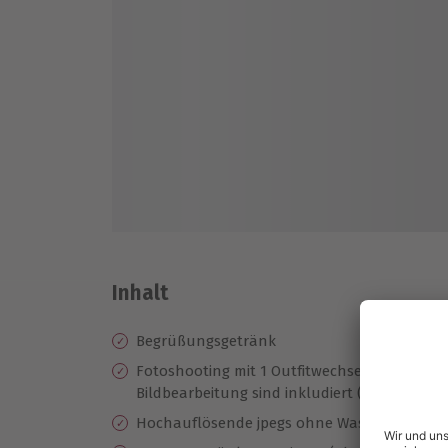
Inhalt
Begrüßungsgetränk
Fotoshooting mit 1 Outfitwechsel, gemeinsam
Bildbearbeitung sind inkludiert (weitere gege
Hochauflösende jpegs ohne Wasserzeichen