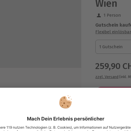
Wien
1 Person
Gutschein kauf
Flexibel einlösba
1 Gutschein
1 Gutschein
1 Gutschein
259,90 C
zzgl. Versand
(inkl. 
e Bildauswahl, 3 Dateien mit Profi-
Immer das p
n Aufpreis)
Große Auswahl, 
maximale Siche