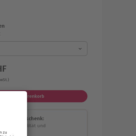
en
r
HF
MwSt.)
In den Warenkorb
assende Geschenk:
volle Flexibilität und
rheit