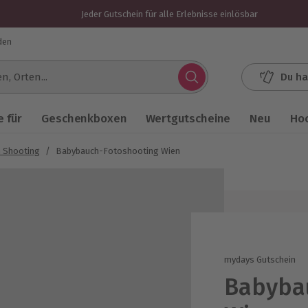
Jeder Gutschein für alle Erlebnisse einlösbar
den
Du ha
.
 für
Geschenkboxen
Wertgutscheine
Neu
Ho
 Shooting
/
Babybauch-Fotoshooting Wien
mydays Gutschein
Babyba