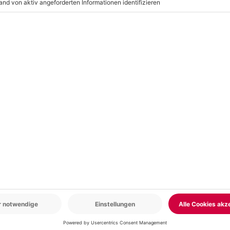
r: 9-17 Uhr
www.b2b.mydays.de/
en
5% CLUB DEAL
-15% CLUB DEAL