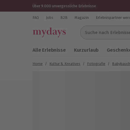
Über 9.000 unvergessliche Erlebnisse
FAQ
Jobs
B2B
Magazin
Erlebnispartner wer
Suche nach Erlebnissen..
Alle Erlebnisse
Kurzurlaub
Geschenke
Home
/
Kultur & Kreatives
/
Fotografie
/
Babybauch
Bild 1 von 3