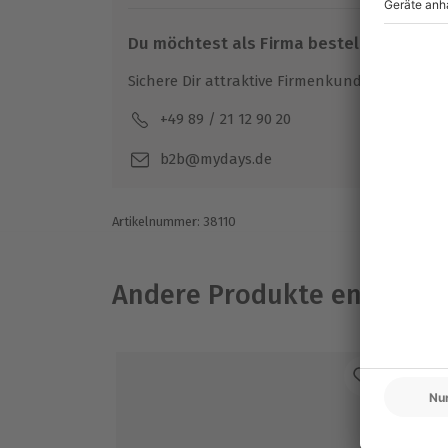
Du möchtest als Firma bestellen?
Sichere Dir attraktive Firmenkunden Vorteile.
+49 89 / 21 12 90 20
Mo-F
b2b@mydays.de
Artikelnummer
:
38110
Andere Produkte entdeck
-1