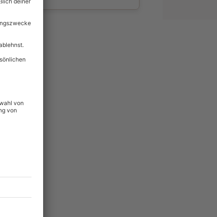
wahl
unvergessliche
lität
hein für alle Erlebnisse
icherheit
ltig & verlängerbar.