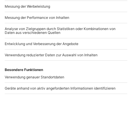
Andere Produkte entdecken
Escape Room
Rätseltour Hannover
Mannheim (Operation
Rescue)
Mannheim
Hannover
6 Personen
1-6 Personen
126,90 CHF
64,90 CHF