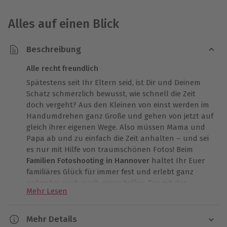
Alles auf einen Blick
Beschreibung
Alle recht freundlich
Spätestens seit Ihr Eltern seid, ist Dir und Deinem
Schatz schmerzlich bewusst, wie schnell die Zeit
doch vergeht? Aus den Kleinen von einst werden im
Handumdrehen ganz Große und gehen von jetzt auf
gleich ihrer eigenen Wege. Also müssen Mama und
Papa ab und zu einfach die Zeit anhalten – und sei
es nur mit Hilfe von traumschönen Fotos! Beim
Familien Fotoshooting in Hannover
haltet Ihr Euer
familiäres Glück für immer fest und erlebt ganz
nebenbei auch noch einen tollen Tag mit der
Mehr Lesen
ganzen Rasselbande!
Zum Familien Fotoshooting in Hannover könnt Ihr
Mehr Details