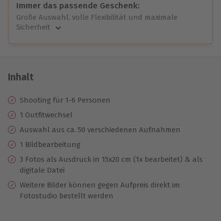
Immer das passende Geschenk:
Große Auswahl, volle Flexibilität und maximale
Sicherheit
Große Auswahl
Über 9.000 unvergessliche Erlebnisse.
Volle Flexibilität
Jeder Gutschein für alle Erlebnisse einlösbar.
Inhalt
Maximale Sicherheit
10 Jahre gültig & verlängerbar.
Shooting für 1-6 Personen
1 Outfitwechsel
Auswahl aus ca. 50 verschiedenen Aufnahmen
1 Bildbearbeitung
3 Fotos als Ausdruck in 15x20 cm (1x bearbeitet) & als
digitale Datei
Weitere Bilder können gegen Aufpreis direkt im
Fotostudio bestellt werden