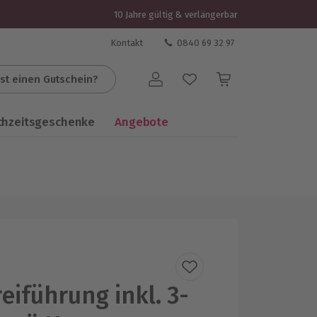
10 Jahre gültig & verlängerbar
Kontakt
0840 69 32 97
st einen Gutschein?
Benutzerkonto
chzeitsgeschenke
Angebote
eiführung inkl. 3-