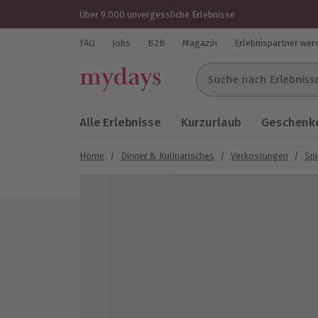
Über 9.000 unvergessliche Erlebnisse
FAQ
Jobs
B2B
Magazin
Erlebnispartner wer
Suche nach Erlebnissen..
Alle Erlebnisse
Kurzurlaub
Geschenke
Home
/
Dinner & Kulinarisches
/
Verkostungen
/
Spi
Bild 1 von 4