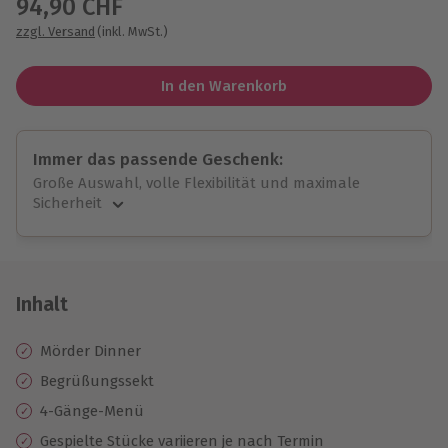
94,90 CHF
zzgl. Versand
(inkl. MwSt.)
In den Warenkorb
Immer das passende Geschenk:
Große Auswahl, volle Flexibilität und maximale
Sicherheit
Große Auswahl
Über 9.000 unvergessliche Erlebnisse.
Volle Flexibilität
Jeder Gutschein für alle Erlebnisse einlösbar.
Inhalt
Maximale Sicherheit
10 Jahre gültig & verlängerbar.
Mörder Dinner
Begrüßungssekt
4-Gänge-Menü
Gespielte Stücke variieren je nach Termin