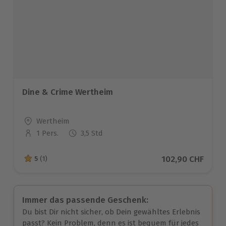
Dine & Crime Wertheim
Standort
Wertheim
1 Pers.
3,5 Std
Anzahl der Teilnehmer
Aktueller Preis
102,90 CHF
5
(1)
5 von 5 Sternen basierend auf 1 Bewertungen
Immer das passende Geschenk:
Du bist Dir nicht sicher, ob Dein gewähltes Erlebnis
passt? Kein Problem, denn es ist bequem für jedes