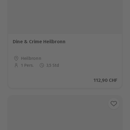
Dine & Crime Heilbronn
Standort
Heilbronn
1 Pers.
3,5 Std
Anzahl der Teilnehmer
Aktueller Preis
112,90 CHF