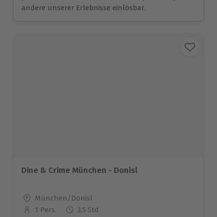
andere unserer Erlebnisse einlösbar.
Dine & Crime München - Donisl
Standort
München/Donisl
1 Pers.
3,5 Std
Anzahl der Teilnehmer