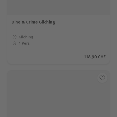
Dine & Crime Gilching
Standort
Gilching
1 Pers.
Anzahl der Teilnehmer
Aktueller Preis
118,90 CHF