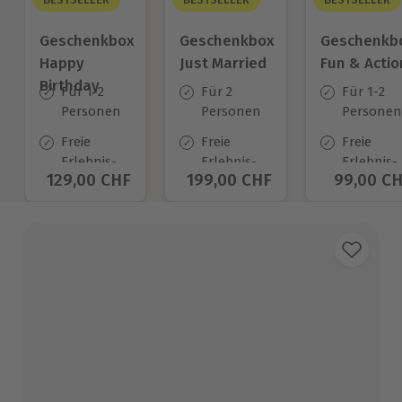
Geschenkbox
Geschenkbox
Geschenkb
Happy
Just Married
Fun & Actio
Birthday
Für 1-2
Für 2
Für 1-2
Personen
Personen
Personen
Freie
Freie
Freie
Erlebnis-
Erlebnis-
Erlebnis-
Aktueller Preis
129,00 CHF
Aktueller Preis
199,00 CHF
Aktuelle
99,00 C
Auswahl
Auswahl
Auswahl
an ca.
an ca.
an ca.
1.400 Orten
680 Orten
640 Orte