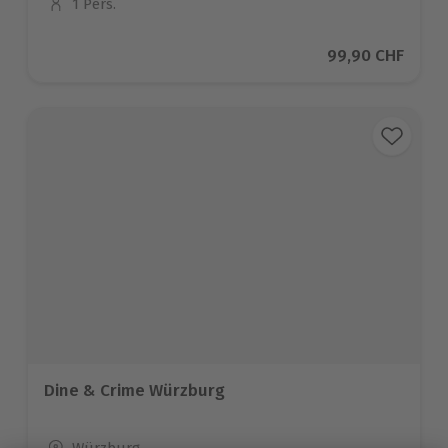
1 Pers.
Anzahl der Teilnehmer
Aktueller Preis
99,90 CHF
Dine & Crime Würzburg
Standort
Würzburg