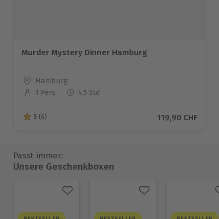
Murder Mystery Dinner Hamburg
Standort
Hamburg
1 Pers.
4,5 Std
Anzahl der Teilnehmer
Aktueller Preis
119,90 CHF
5
(6)
5 von 5 Sternen basierend auf 6 Bewertungen
Passt immer:
Unsere Geschenkboxen
BESTSELLER
BESTSELLER
BESTSELLER