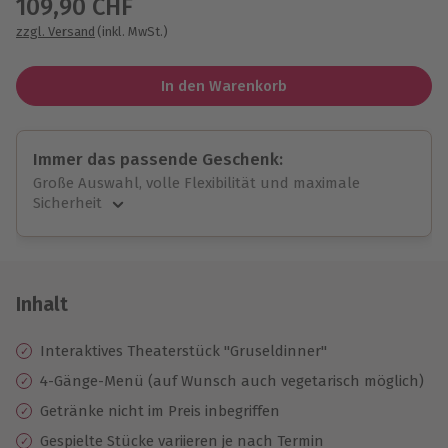
109,90 CHF
zzgl. Versand
(inkl. MwSt.)
In den Warenkorb
Immer das passende Geschenk:
Große Auswahl, volle Flexibilität und maximale
Sicherheit
Große Auswahl
Über 9.000 unvergessliche Erlebnisse.
Volle Flexibilität
Jeder Gutschein für alle Erlebnisse einlösbar.
Inhalt
Maximale Sicherheit
10 Jahre gültig & verlängerbar.
Interaktives Theaterstück "Gruseldinner"
4-Gänge-Menü (auf Wunsch auch vegetarisch möglich)
Getränke nicht im Preis inbegriffen
Gespielte Stücke variieren je nach Termin