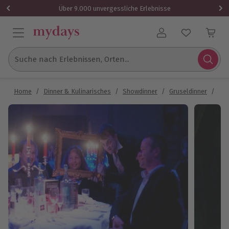
Über 9.000 unvergessliche Erlebnisse
Benutzerkonto
Suche nach Erlebnissen, Orten...
Home
/
Dinner & Kulinarisches
/
Showdinner
/
Gruseldinner
/
Gru