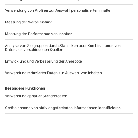
WICHTIGE INFORMATIONEN
Es besteht kein Anspruch auf ein vegetarisches
Artikelnummer
:
24351
Menü oder die Berücksichtigung von
Lebensmittelallergien, sofern dieses nicht bereits bei
der Buchung angegeben wurde.
Andere Produkte entdecken
Gruseldinner in
Gruseldinner München
Ahorntal
Ahorntal
München
1 Person
1 Person
114,90 CHF
109,90 CHF
5
4.3
(4)
(7)