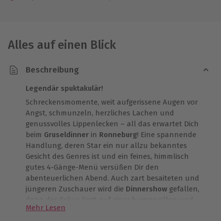
Alles auf einen Blick
Beschreibung
Legendär spuktakulär!
Schreckensmomente, weit aufgerissene Augen vor
Angst, schmunzeln, herzliches Lachen und
genussvolles Lippenlecken – all das erwartet Dich
beim
Gruseldinner
in
Ronneburg
! Eine spannende
Handlung, deren Star ein nur allzu bekanntes
Gesicht des Genres ist und ein feines, himmlisch
gutes 4-Gänge-Menü versüßen Dir den
abenteuerlichen Abend. Auch zart besaiteten und
jüngeren Zuschauer wird die
Dinnershow
gefallen,
denn der Fokus liegt auf einer humorvollen und
Mehr Lesen
komischen Inszenierung.