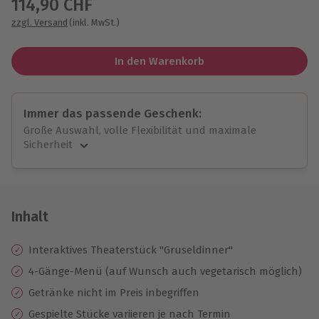
114,90 CHF
zzgl. Versand
(inkl. MwSt.)
In den Warenkorb
Immer das passende Geschenk:
Große Auswahl, volle Flexibilität und maximale
Sicherheit
Große Auswahl
Über 9.000 unvergessliche Erlebnisse.
Volle Flexibilität
Jeder Gutschein für alle Erlebnisse einlösbar.
Inhalt
Maximale Sicherheit
10 Jahre gültig & verlängerbar.
Interaktives Theaterstück "Gruseldinner"
4-Gänge-Menü (auf Wunsch auch vegetarisch möglich)
Getränke nicht im Preis inbegriffen
Gespielte Stücke variieren je nach Termin