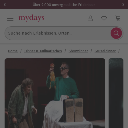
Über 9.000 unvergessliche Erlebnisse
Benutzerkonto
Suche nach Erlebnissen, Orten...
Home
/
Dinner & Kulinarisches
/
Showdinner
/
Gruseldinner
/
Gru