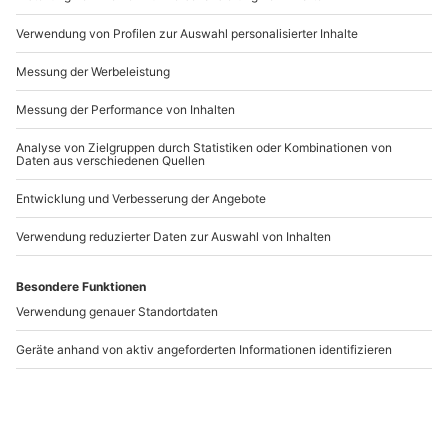
Artikelnummer
:
15959
Andere Produkte entdecken
Gruseldinner Bad Tölz
Gruseldinner München
München
1 Person
1 Person
109,90 CHF
109,90 CHF
4.3
(7)