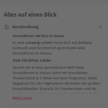
Alles auf einen Blick
Beschreibung
Gruseldinner mit Biss in Hanau
Es wird
schaurig schön
! Freue Dich auf delikate
Kulinarik und fürchterlich gute Komik beim
Gruseldinner in Hanau.
Zum Fürchten schön
Tauche ein in eine
spuktakuläre
Welt! Beim
Gruseldinner in Hanau steht ein interaktives
Theaterstück in 5 Akten auf dem Programm. Dabei
begegnest Du den legendären Monstern der großen
Gruselklassiker: Dracula, Dr. Frankenstein und Mr.
Hyde sorgen 3,5 Stunden lang für
unheimlich lustige
Mehr Lesen
Unterhaltung
vom Feinsten. Lehn Dich zurück und
sei hautnah dabei bei einem Theater mit