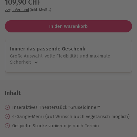
109,90 CHF
zzgl. Versand
(inkl. MwSt.)
In den Warenkorb
Immer das passende Geschenk:
Große Auswahl, volle Flexibilität und maximale
Sicherheit
Große Auswahl
Über 9.000 unvergessliche Erlebnisse.
Volle Flexibilität
Jeder Gutschein für alle Erlebnisse einlösbar.
Inhalt
Maximale Sicherheit
10 Jahre gültig & verlängerbar.
Interaktives Theaterstück "Gruseldinner"
4-Gänge-Menü (auf Wunsch auch vegetarisch möglich)
Gespielte Stücke variieren je nach Termin