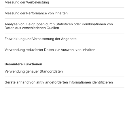
Gruseldinner Ratingen
Gruseldinner in
Ahorntal
Ratingen
Ahorntal
1 Person
1 Person
109,90 CHF
114,90 CHF
5
(4)