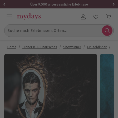
Über 9.000 unvergessliche Erlebnisse
Benutzerkonto
Suche nach Erlebnissen, Orten...
Home
/
Dinner & Kulinarisches
/
Showdinner
/
Gruseldinner
/
Gru