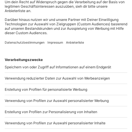
außer an bundesweiten Feiertagen:
Lebensmittelallergien, sofern dieses nicht bereits
bei der Buchung angegeben wurde
Mo-Fr: 8-20 Uhr | Sa: 10-16 Uhr
Für Fragen zu Deinem Termin, zu dem Erlebnis
oder der Location ist der Veranstalter zuständig,
nicht die Location/ der gastronomische Betrieb
Du möchtest als Firma bestellen?
Sichere Dir attraktive Firmenkunden Vorteile.
+49 89 / 21 12 90 20
Mo-Fr: 9-17 Uhr
b2b@mydays.de
www.b2b.mydays.de/
Artikelnummer
:
57345
Andere Produkte entdecken