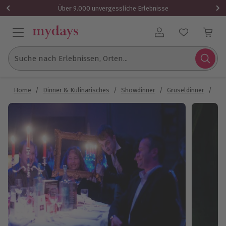
Über 9.000 unvergessliche Erlebnisse
Benutzerkonto
Suche nach Erlebnissen, Orten...
Home
/
Dinner & Kulinarisches
/
Showdinner
/
Gruseldinner
/
Gru