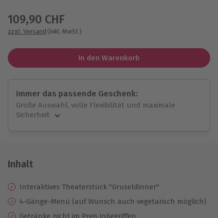
Wähle im nächsten Schritt einen Termin aus
109,90 CHF
zzgl. Versand
(inkl. MwSt.)
In den Warenkorb
Immer das passende Geschenk:
Große Auswahl, volle Flexibilität und maximale
Sicherheit
Große Auswahl
Über 9.000 unvergessliche Erlebnisse.
Volle Flexibilität
Jeder Gutschein für alle Erlebnisse einlösbar.
Inhalt
Maximale Sicherheit
10 Jahre gültig & verlängerbar.
Interaktives Theaterstück "Gruseldinner"
4-Gänge-Menü (auf Wunsch auch vegetarisch möglich)
Getränke nicht im Preis inbegriffen