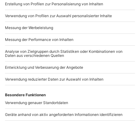
www.b2b.mydays.de/
Artikelnummer
:
29210
Andere Produkte entdecken
Gruseldinner Bamberg
Vegetarischer
Kochkurs in Bad Vilbel
Bamberg
Bad Vilbel