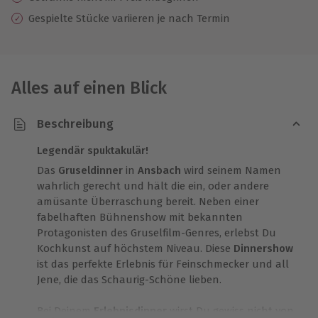
Gespielte Stücke variieren je nach Termin
Alles auf einen Blick
Beschreibung
Legendär spuktakulär!
Das
Gruseldinner
in
Ansbach
wird seinem Namen
wahrlich gerecht und hält die ein, oder andere
amüsante Überraschung bereit. Neben einer
fabelhaften Bühnenshow mit bekannten
Protagonisten des Gruselfilm-Genres, erlebst Du
Kochkunst auf höchstem Niveau. Diese
Dinnershow
ist das perfekte Erlebnis für Feinschmecker und all
Jene, die das Schaurig-Schöne lieben.
Bei Deinem
Erlebnisdinner
wirst Du gewiss nicht von