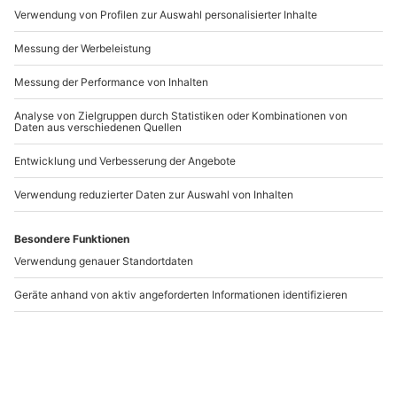
Artikelnummer
:
58150
Andere Produkte entdecken
-15% CLUB DEAL
Gin selber machen
Gin Brennkurs mit 5-
Aschheim
Gänge-Menü Guldental
Aschheim
Guldental
1 Person
1 Person
174,90 CHF
119,90 CHF