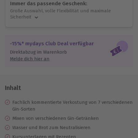
Immer das passende Geschenk:
Große Auswahl, volle Flexibilität und maximale
Sicherheit
Große Auswahl
Über 9.000 unvergessliche Erlebnisse.
Volle Flexibilität
-15%* mydays Club Deal verfügbar
Jeder Gutschein für alle Erlebnisse einlösbar.
Direktabzug im Warenkorb
Maximale Sicherheit
Melde dich hier an
10 Jahre gültig & verlängerbar.
Inhalt
Fachlich kommentierte Verkostung von 7 verschiedenen
Gin-Sorten
Mixen von verschiedenen Gin-Getränken
Wasser und Brot zum Neutralisieren
Kursunterlagen mit Rezepten