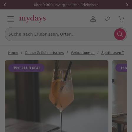
Über 9.000 unvergessliche Erlebnisse
Benutzerkonto
Suche nach Erlebnissen, Orten...
Home
/
Dinner & Kulinarisches
/
Verkostungen
/
Spirituosen Tasti
-15% CLUB DEAL
-15% C