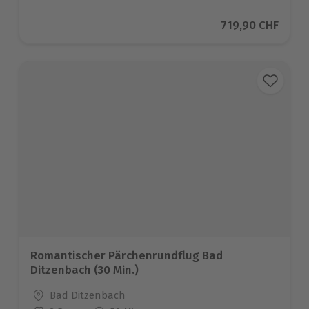
Aktueller Preis
719,90 CHF
Romantischer Pärchenrundflug Bad
Ditzenbach (30 Min.)
Standort
Bad Ditzenbach