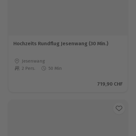
Hochzeits Rundflug Jesenwang (30 Min.)
Standort
Jesenwang
2 Pers.
50 Min
Anzahl der Teilnehmer
Aktueller Preis
719,90 CHF