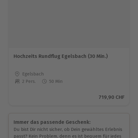
Hochzeits Rundflug Egelsbach (30 Min.)
Standort
Egelsbach
2 Pers.
50 Min
Anzahl der Teilnehmer
Aktueller Preis
719,90 CHF
Immer das passende Geschenk:
Du bist Dir nicht sicher, ob Dein gewähltes Erlebnis
passt? Kein Problem, denn es ist bequem für jedes