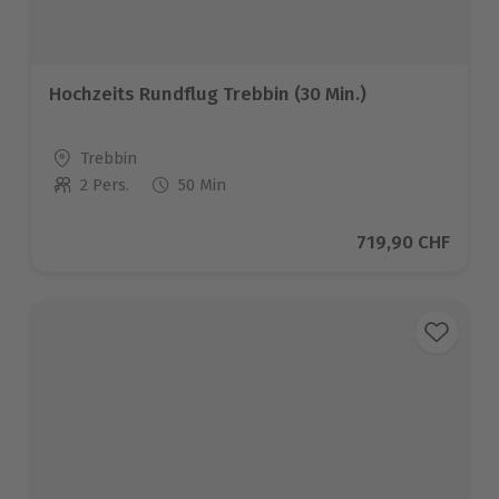
Hochzeits Rundflug Trebbin (30 Min.)
Standort
Trebbin
2 Pers.
50 Min
Anzahl der Teilnehmer
Aktueller Preis
719,90 CHF