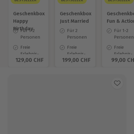
Geschenkbox
Geschenkbox
Geschenkb
Happy
Just Married
Fun & Actio
Birthday
Für 1-2
Für 2
Für 1-2
Personen
Personen
Personen
Freie
Freie
Freie
Erlebnis-
Erlebnis-
Erlebnis-
Aktueller Preis
129,00 CHF
Aktueller Preis
199,00 CHF
Aktuelle
99,00 C
Auswahl
Auswahl
Auswahl
an ca.
an ca.
an ca.
1.400 Orten
680 Orten
640 Orte