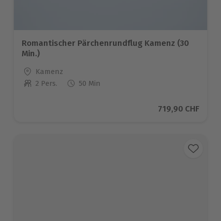
Romantischer Pärchenrundflug Kamenz (30
Min.)
Standort
Kamenz
2 Pers.
50 Min
Anzahl der Teilnehmer
Aktueller Preis
719,90 CHF