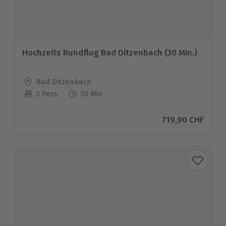
Hochzeits Rundflug Bad Ditzenbach (30 Min.)
Standort
Bad Ditzenbach
2 Pers.
50 Min
Anzahl der Teilnehmer
Aktueller Preis
719,90 CHF