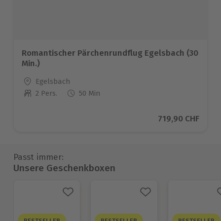
Romantischer Pärchenrundflug Egelsbach (30
Min.)
Standort
Egelsbach
2 Pers.
50 Min
Anzahl der Teilnehmer
Aktueller Preis
719,90 CHF
Passt immer:
Unsere Geschenkboxen
BESTSELLER
BESTSELLER
BESTSELLER