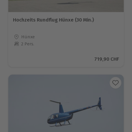
Hochzeits Rundflug Hünxe (30 Min.)
Standort
Hünxe
2 Pers.
Anzahl der Teilnehmer
Aktueller Preis
719,90 CHF