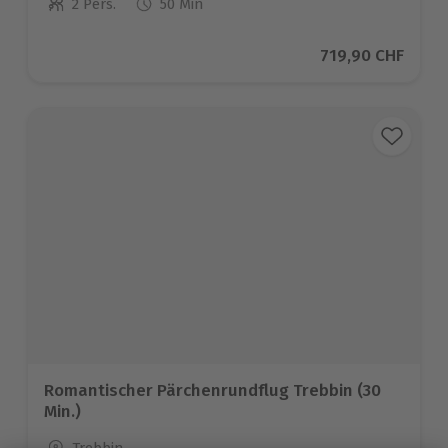
2 Pers.
50 Min
Anzahl der Teilnehmer
Aktueller Preis
719,90 CHF
Romantischer Pärchenrundflug Trebbin (30
Min.)
Standort
Trebbin