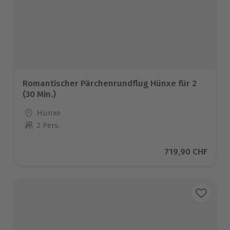
Romantischer Pärchenrundflug Hünxe für 2
(30 Min.)
Standort
Hünxe
2 Pers.
Anzahl der Teilnehmer
Aktueller Preis
719,90 CHF