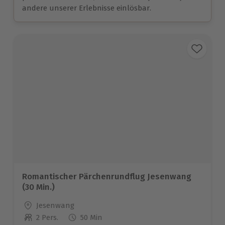
andere unserer Erlebnisse einlösbar.
Romantischer Pärchenrundflug Jesenwang
(30 Min.)
Standort
Jesenwang
2 Pers.
50 Min
Anzahl der Teilnehmer