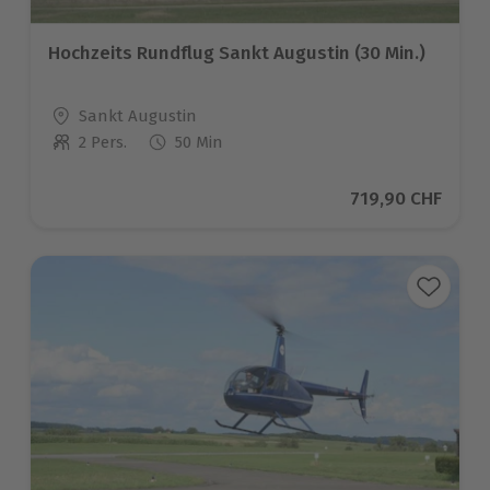
Hochzeits Rundflug Sankt Augustin (30 Min.)
Standort
Sankt Augustin
2 Pers.
50 Min
Anzahl der Teilnehmer
Aktueller Preis
719,90 CHF