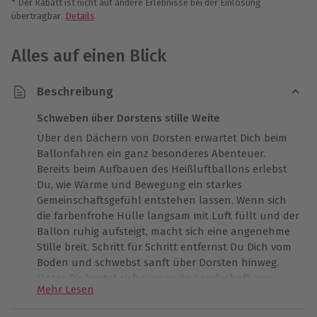
* Der Rabatt ist nicht auf andere Erlebnisse bei der Einlösung
übertragbar.
Details
Alles auf einen Blick
Beschreibung
Schweben über Dorstens stille Weite
Über den Dächern von Dorsten erwartet Dich beim
Ballonfahren ein ganz besonderes Abenteuer.
Bereits beim Aufbauen des Heißluftballons erlebst
Du, wie Wärme und Bewegung ein starkes
Gemeinschaftsgefühl entstehen lassen. Wenn sich
die farbenfrohe Hülle langsam mit Luft füllt und der
Ballon ruhig aufsteigt, macht sich eine angenehme
Stille breit. Schritt für Schritt entfernst Du Dich vom
Boden und schwebst sanft über Dorsten hinweg.
Unter Dir breitet sich eine weite Landschaft aus,
Mehr Lesen
geprägt von Licht, Farben und beeindruckender
Ruhe. Die Aussicht wirkt klar und nahezu zeitlos.