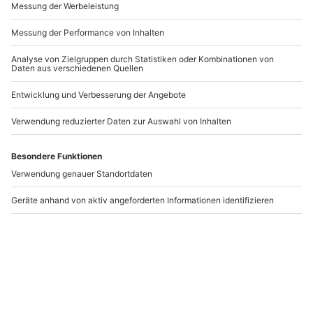
-15% CLUB DEAL
Tragschrauber
Audi R8 Spyder fahren
Rundflug über
Gifhorn (60 min)
München (80 Min.)
Landshut
Gifhorn
1 Person
1 Person
338,90 CHF
259,90 CHF