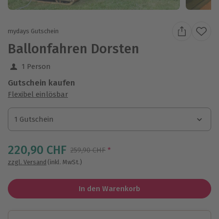
mydays Gutschein
Ballonfahren Dorsten
1 Person
Gutschein kaufen
Flexibel einlösbar
1 Gutschein
1 Gutschein
1 Gutschein
220,90 CHF
Streichpreis
259,90 CHF
*
zzgl. Versand
(inkl. MwSt.)
In den Warenkorb