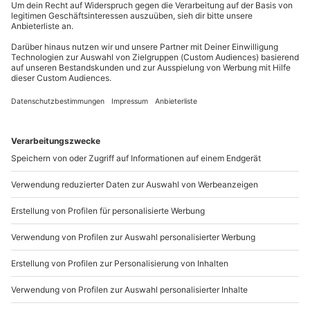
außer an bundesweiten Feiertagen:
Mitzubringen: Festes Schuhwerk, Kleidung wie für
Mo-Fr: 8-20 Uhr | Sa: 10-16 Uhr
einen Spaziergang bzw. leichte Wanderung
Teilnehmer
Du möchtest als Firma bestellen?
Gutschein gültig für 1 Person
Gruppengröße: 5-10 Personen
Sichere Dir attraktive Firmenkunden Vorteile.
+49 89 / 21 12 90 20
Mo-Fr: 9-17 Uhr
b2b@mydays.de
www.b2b.mydays.de/
Artikelnummer
:
65880
Andere Produkte entdecken