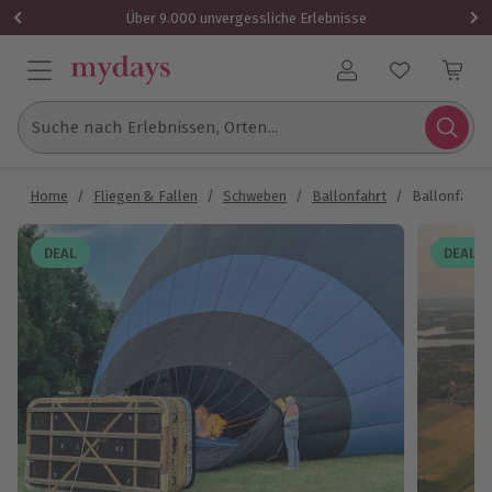
Über 9.000 unvergessliche Erlebnisse
Benutzerkonto
Suche nach Erlebnissen, Orten...
Home
/
Fliegen & Fallen
/
Schweben
/
Ballonfahrt
/
Ballonfahre
DEAL
DEAL