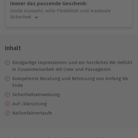
Immer das passende Geschenk:
Große Auswahl, volle Flexibilität und maximale
Sicherheit
Große Auswahl
Über 9.000 unvergessliche Erlebnisse.
Volle Flexibilität
Jeder Gutschein für alle Erlebnisse einlösbar.
Inhalt
Maximale Sicherheit
10 Jahre gültig & verlängerbar.
Einzigartige Impressionen und ein herzliches Wir-Gefühl
in Zusammenarbeit mit Crew und Passagieren
Kompetente Beratung und Betreuung von Anfang bis
Ende
Sicherheitseinweisung
Auf-/Abrüstung
Ballonfahrertaufe