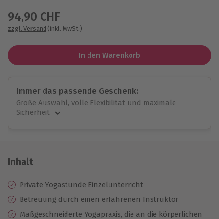
94,90 CHF
zzgl. Versand
(inkl. MwSt.)
In den Warenkorb
Immer das passende Geschenk:
Große Auswahl, volle Flexibilität und maximale
Sicherheit
Große Auswahl
Über 9.000 unvergessliche Erlebnisse.
Volle Flexibilität
Jeder Gutschein für alle Erlebnisse einlösbar.
Inhalt
Maximale Sicherheit
10 Jahre gültig & verlängerbar.
Private Yogastunde Einzelunterricht
Betreuung durch einen erfahrenen Instruktor
Maßgeschneiderte Yogapraxis, die an die körperlichen