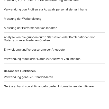
Artikelnummer
:
62488
Andere Produkte entdecken
Candlelight Yoga Fulda
Yoga Privatstunde
Fulda
Fulda
Fulda
1 Person
1-3 Personen
19,90 CHF
109,90 CHF