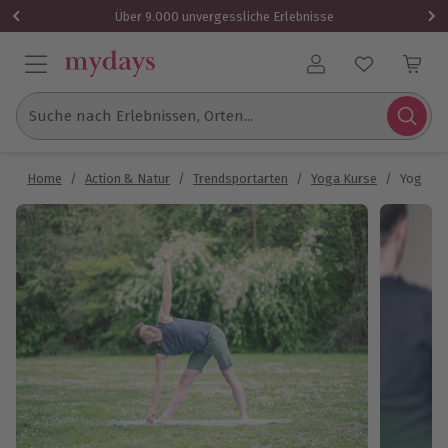
Über 9.000 unvergessliche Erlebnisse
Benutzerkonto
Suche nach Erlebnissen, Orten...
Home
/
Action & Natur
/
Trendsportarten
/
Yoga Kurse
/
Yoga Ein