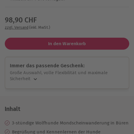
Wähle im nächsten Schritt einen Termin aus
98,90 CHF
zzgl. Versand
(inkl. MwSt.)
In den Warenkorb
Immer das passende Geschenk:
Große Auswahl, volle Flexibilität und maximale
Sicherheit
Große Auswahl
Über 9.000 unvergessliche Erlebnisse.
Volle Flexibilität
Jeder Gutschein für alle Erlebnisse einlösbar.
Inhalt
Maximale Sicherheit
10 Jahre gültig & verlängerbar.
3-stündige Wolfhunde Mondscheinwanderung in Büren
Begrüßung und Kennenlernen der Hunde