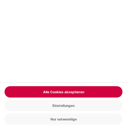
Vertrag widerrufen
FAQs
Kontakt
Zahlungsarten
Über uns
Magazin
Jobs & Karriere
Partnerprogramm
Versand und Lieferung
Presse
AGB
Cookie Einstellungen
Datenschutz
Nutzungsbedingungen
Online-Marktplatz
Barrierefreiheit
Compliance
Impressum
RECHNUNG