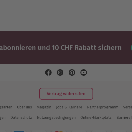
abonnieren und 10 CHF Rabatt sichern
Vertrag widerrufen
gsarten
Über uns
Magazin
Jobs & Karriere
Partnerprogramm
Vers
ngen
Datenschutz
Nutzungsbedingungen
Online-Marktplatz
Barrieref