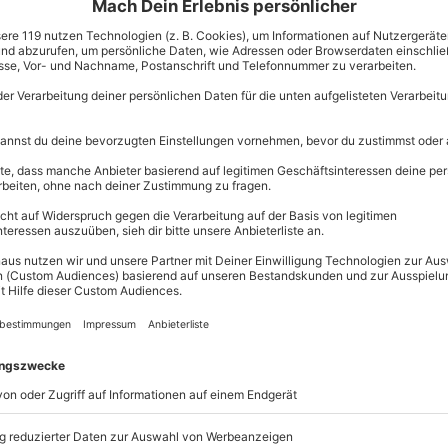
ldete Wanderführerin und
Immer das p
e Gruppe
Große Auswahl, 
-Team aus max. sechs Saarloos-
maximale Siche
Große Aus
gsgetränk
Über 9.000 
Erlebnisse.
Volle Flexibi
Jeder Gutsc
einlösbar.
Maximale S
10 Jahre gü
ntdecke beim
Hunde Trekking in
liebenswerte Wesen der
chaft des Naturparks Teutoburger