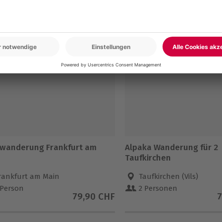
en
iwanderung Frankfurt am
Alpaka Wanderung für 2
Taufkirchen
rankfurt am Main
Taufkirchen (Vils)
 Person
2 Personen
79,90 CHF
7