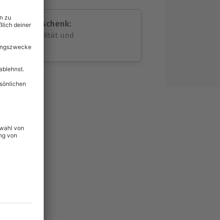
assende Geschenk:
volle Flexibilität und
rheit
wahl
unvergessliche
lität
hein für alle Erlebnisse
icherheit
ltig & verlängerbar.