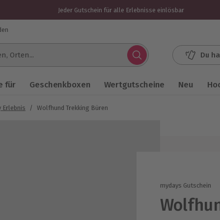
Jeder Gutschein für alle Erlebnisse einlösbar
den
Du ha
.
 für
Geschenkboxen
Wertgutscheine
Neu
Ho
 Erlebnis
/
Wolfhund Trekking Büren
mydays Gutschein
Wolfhun