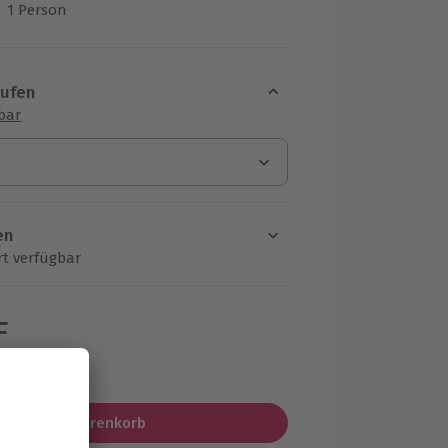
1 Person
us 5 Bewertungen
aufen
sbar
en
rt verfügbar
ten Schritt einen Termin aus
F
MwSt.)
In den Warenkorb