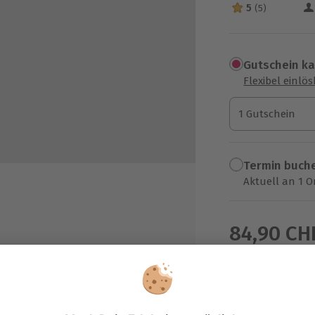
5
(5)
5 Sterne von 5 a
Gutschein k
Flexibel einlö
1 Gutschein
1 Gutschein
1 Gutschein
Termin buch
Aktuell an 1 O
Wähle im nächs
84,90 CH
zzgl. Versand
(inkl. 