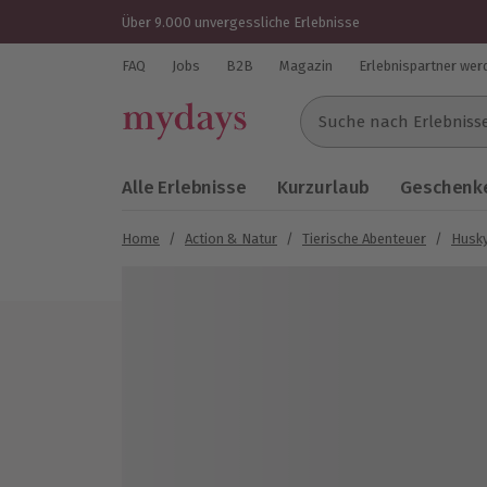
Über 9.000 unvergessliche Erlebnisse
FAQ
Jobs
B2B
Magazin
Erlebnispartner wer
Suche nach Erlebnissen..
Alle Erlebnisse
Kurzurlaub
Geschenke
Home
/
Action & Natur
/
Tierische Abenteuer
/
Husky
Bild 1 von 4