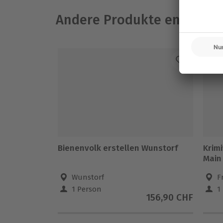
Andere Produkte entdeck
Bienenvolk erstellen Wunstorf
Krim
Main
Wunstorf
F
1 Person
1
156,90 CHF