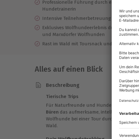
Professionelle Führung durch eine ausgebi
Hundetrainerin
Intensive Teilnehmerbetreuung durch klein
Exklusives Wolfhundeerlebnis durch ein Dog
und Marxdorfer Wolfhunden
Rast im Wald mit Toursnack und Erfrischun
Alles auf einen Blick
Beschreibung
Tierische Trips
Für Naturfreunde und Hundeliebhaber: E
Büren
das aufmerksame, intelligente und 
Wolfhunde bei einer Tour durch die Lands
Wald.