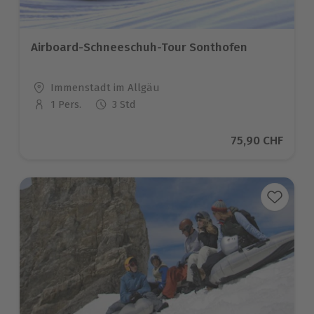
Airboard-Schneeschuh-Tour Sonthofen
Standort
Immenstadt im Allgäu
1 Pers.
3 Std
Anzahl der Teilnehmer
Aktueller Preis
75,90 CHF