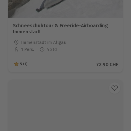
Schneeschuhtour & Freeride-Airboarding
Immenstadt
Standort
Immenstadt im Allgäu
1 Pers.
4 Std
Anzahl der Teilnehmer
Aktueller Preis
72,90 CHF
5
(1)
5 von 5 Sternen basierend auf 1 Bewertungen