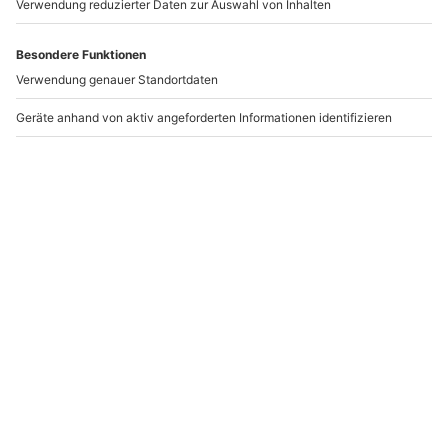
Wie zufrieden bist du mit diesen
Suchergebnissen?
Können wir etwas besser machen?
Gibt es zum Beispiel Filter oder etwas anderes, das du
vermisst?
Bitte gib hier dein Feedback ein.