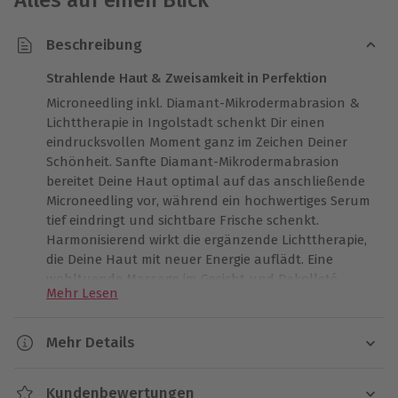
Beschreibung
Strahlende Haut & Zweisamkeit in Perfektion
Microneedling inkl. Diamant-Mikrodermabrasion &
Lichttherapie in Ingolstadt schenkt Dir einen
eindrucksvollen Moment ganz im Zeichen Deiner
Schönheit. Sanfte Diamant-Mikrodermabrasion
bereitet Deine Haut optimal auf das anschließende
Microneedling vor, während ein hochwertiges Serum
tief eindringt und sichtbare Frische schenkt.
Harmonisierend wirkt die ergänzende Lichttherapie,
die Deine Haut mit neuer Energie auflädt. Eine
wohltuende Massage im Gesicht und Dekolleté
Mehr Lesen
rundet dieses Beauty-Styling perfekt ab – ein ideales
Ritual, um Dir selbst oder Deinem Lieblingsmensch
gemeinsam gepflegte Erinnerungen zu schenken.
Mehr Details
Diese Verwöhnzeit ist wie geschaffen für besondere
Dauer
Gemeinsamzeit, die Ihr bewusst zusammen genießen
Kundenbewertungen
könnt. Buche jetzt Deine perfekte Pflege-Auszeit –