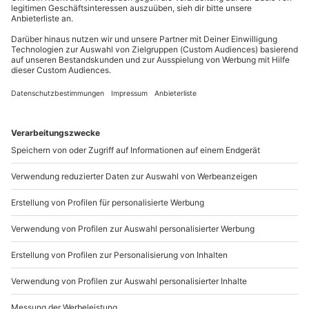
Mo-Fr: 8-20 Uhr | Sa: 10-16 Uhr
Du möchtest als Firma bestellen?
Sichere Dir attraktive Firmenkunden Vorteile.
+49 89 / 21 12 90 20
Mo-Fr: 9-17 Uhr
b2b@mydays.de
www.b2b.mydays.de/
Artikelnummer
:
61098
Andere Produkte entdecken