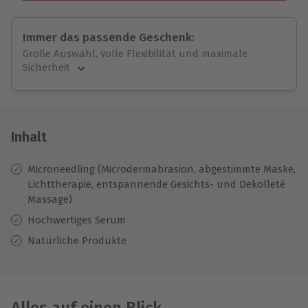
Immer das passende Geschenk:
Große Auswahl, volle Flexibilität und maximale
Sicherheit
Große Auswahl
Über 9.000 unvergessliche Erlebnisse.
Volle Flexibilität
Jeder Gutschein für alle Erlebnisse einlösbar.
Inhalt
Maximale Sicherheit
10 Jahre gültig & verlängerbar.
Microneedling (Microdermabrasion, abgestimmte Maske,
Lichttherapie, entspannende Gesichts- und Dekolleté
Massage)
Hochwertiges Serum
Natürliche Produkte
Alles auf einen Blick