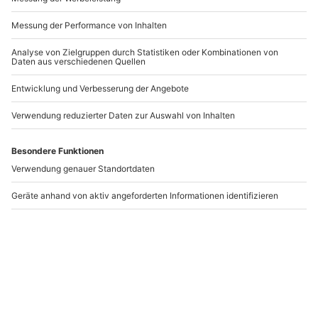
Day Spa Bad Gögging
Beauty-Anwendung in
Bad Staffelstein
Bad Gögging
Bad Staffelstein
1 Person
1 Person
109,90 CHF
129,90 CHF