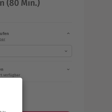
 (80 Min.)
aufen
sbar
en
rt verfügbar
ten Schritt einen Termin aus
HF
MwSt.)