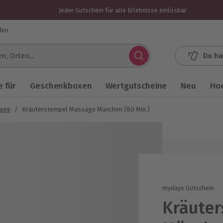
Jeder Gutschein für alle Erlebnisse einlösbar
den
Du ha
.
 für
Geschenkboxen
Wertgutscheine
Neu
Ho
sage
/
Kräuterstempel Massage München (80 Min.)
mydays Gutschein
Kräute