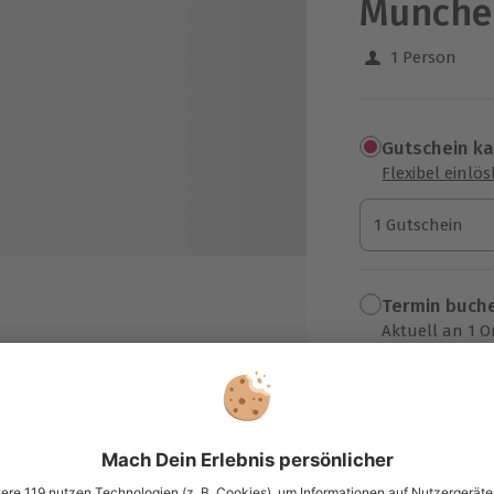
München
1 Person
Gutschein k
Flexibel einlö
1 Gutschein
1 Gutschein
1 Gutschein
Termin buch
Aktuell an 1 O
Wähle im nächs
nchen
119,90 C
 warmen Kräuterstempeln
zzgl. Versand
(inkl. 