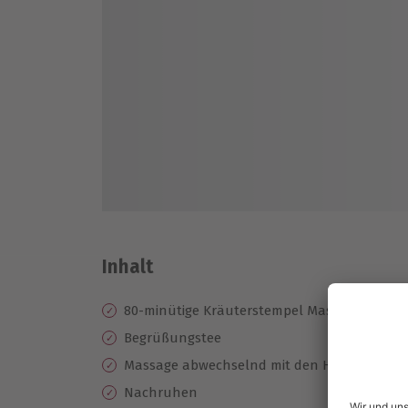
Inhalt
80-minütige Kräuterstempel Massage in Mü
Begrüßungstee
Massage abwechselnd mit den Händen und
Nachruhen