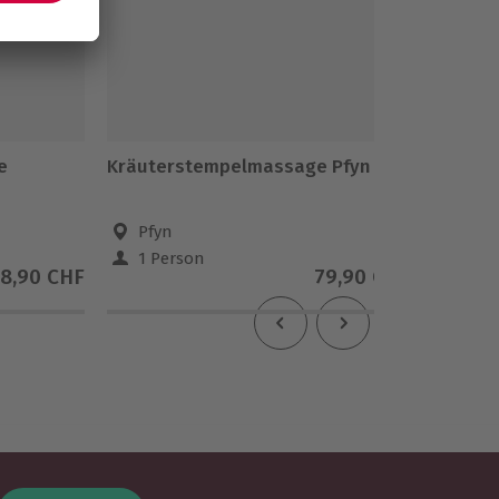
e
Kräuterstempelmassage Pfyn
Ganzkör
min)
Pfyn
Züri
1 Person
1 Pe
18,90 CHF
79,90 CHF
1
(1)