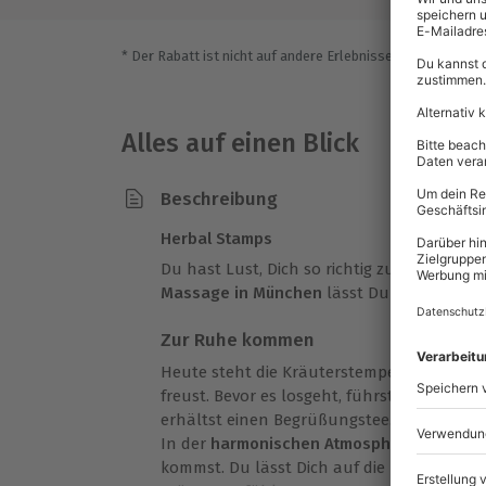
* Der Rabatt ist nicht auf andere Erlebnisse bei der Einlö
Alles auf einen Blick
Beschreibung
Herbal Stamps
Du hast Lust, Dich so richtig zu entspanne
Massage in München
lässt Du Dich völlig f
Zur Ruhe kommen
Heute steht die Kräuterstempel Massage a
freust. Bevor es losgeht, führst Du ein e
erhältst einen Begrüßungstee. Dann darfs
In der
harmonischen Atmosphäre
spürst D
kommst. Du lässt Dich auf die Massage ein 