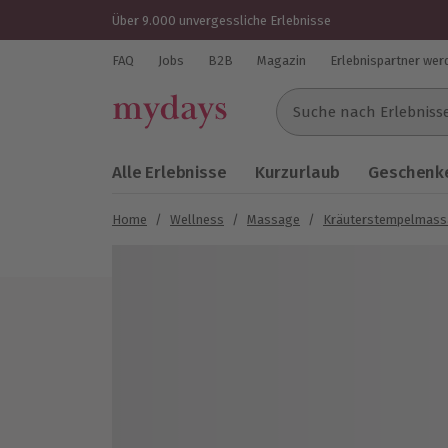
Über 9.000 unvergessliche Erlebnisse
FAQ
Jobs
B2B
Magazin
Erlebnispartner wer
Suche nach Erlebnissen..
Alle Erlebnisse
Kurzurlaub
Geschenke
Home
/
Wellness
/
Massage
/
Kräuterstempelmas
Bild 1 von 7