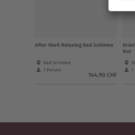
After Work Relaxing Bad Schlema
Kräu
Rot
Bad Schlema
S
1 Person
1
144,90 CHF