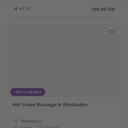
Aktueller Preis
108,90 CHF
4.7
(3)
4.7 von 5 Sternen basierend auf 3 Bewertungen
-15% CLUB DEAL
Hot Stone Massage in Wiesbaden
Standort
Wiesbaden