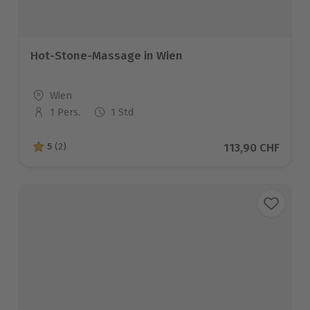
Hot-Stone-Massage in Wien
Standort
Wien
1 Pers.
1 Std
Anzahl der Teilnehmer
Aktueller Preis
113,90 CHF
5
(2)
5 von 5 Sternen basierend auf 2 Bewertungen