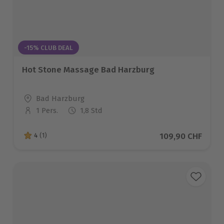
-15% CLUB DEAL
Hot Stone Massage Bad Harzburg
Standort
Bad Harzburg
1 Pers.
1,8 Std
Anzahl der Teilnehmer
Aktueller Preis
109,90 CHF
4
(1)
4 von 5 Sternen basierend auf 1 Bewertungen