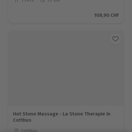
1 Pers.
1,5 Std
Anzahl der Teilnehmer
Aktueller Preis
108,90 CHF
Hot Stone Massage - La Stone Therapie in
Cottbus
Standort
Cottbus