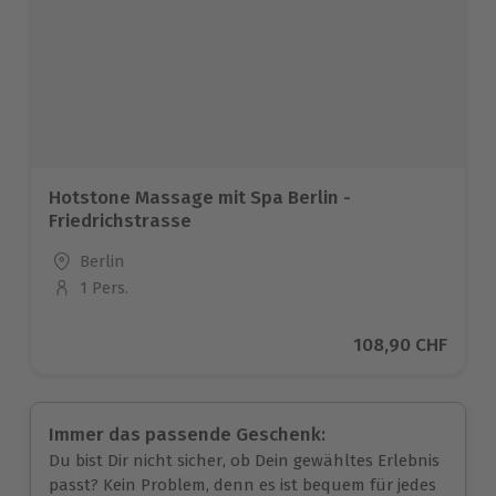
Hotstone Massage mit Spa Berlin -
Friedrichstrasse
Standort
Berlin
1 Pers.
Anzahl der Teilnehmer
Aktueller Preis
108,90 CHF
Immer das passende Geschenk:
Du bist Dir nicht sicher, ob Dein gewähltes Erlebnis
passt? Kein Problem, denn es ist bequem für jedes