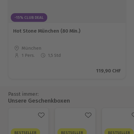
-15% CLUB DEAL
Hot Stone München (80 Min.)
Standort
München
1 Pers.
1,5 Std
Anzahl der Teilnehmer
Aktueller Preis
119,90 CHF
Passt immer:
Unsere Geschenkboxen
BESTSELLER
BESTSELLER
BESTSELLER