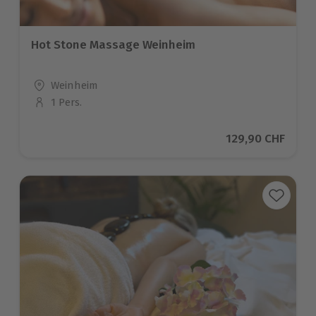
Hot Stone Massage Weinheim
Standort
Weinheim
1 Pers.
Anzahl der Teilnehmer
Aktueller Preis
129,90 CHF