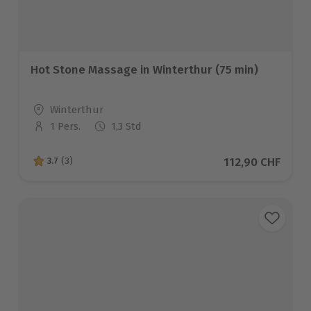
Hot Stone Massage in Winterthur (75 min)
Standort
Winterthur
1 Pers.
1,3 Std
Anzahl der Teilnehmer
Aktueller Preis
112,90 CHF
3.7
(3)
3.7 von 5 Sternen basierend auf 3 Bewertungen