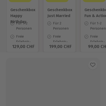
Geschenkbox
Geschenkbox
Geschenkb
Happy
Just Married
Fun & Actio
Birthday
Für 1-2
Für 2
Für 1-2
Personen
Personen
Personen
Freie
Freie
Freie
Erlebnis-
Erlebnis-
Erlebnis-
Aktueller Preis
129,00 CHF
Aktueller Preis
199,00 CHF
Aktuelle
99,00 C
Auswahl
Auswahl
Auswahl
an ca.
an ca.
an ca.
1.400 Orten
680 Orten
640 Orte