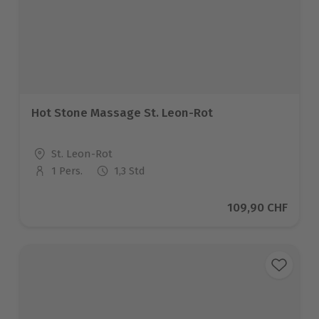
Hot Stone Massage St. Leon-Rot
Standort
St. Leon-Rot
1 Pers.
1,3 Std
Anzahl der Teilnehmer
Aktueller Preis
109,90 CHF