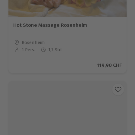
Hot Stone Massage Rosenheim
Standort
Rosenheim
1 Pers.
1,7 Std
Anzahl der Teilnehmer
Aktueller Preis
119,90 CHF