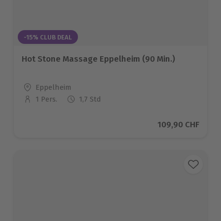
-15% CLUB DEAL
Hot Stone Massage Eppelheim (90 Min.)
Standort
Eppelheim
1 Pers.
1,7 Std
Anzahl der Teilnehmer
Aktueller Preis
109,90 CHF