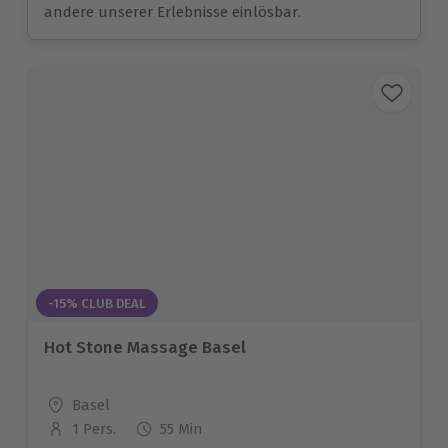
andere unserer Erlebnisse einlösbar.
-15% CLUB DEAL
Hot Stone Massage Basel
Standort
Basel
1 Pers.
55 Min
Anzahl der Teilnehmer