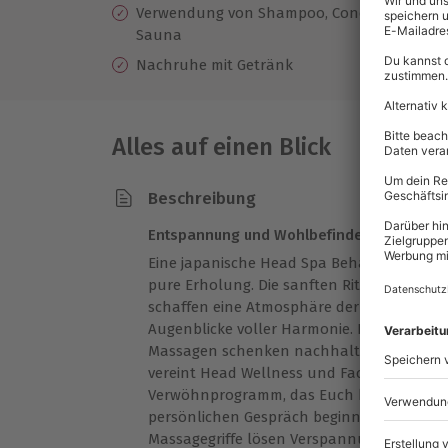
Verwendung von Shampoo, Conditioner, Pee
Sauna
Nachruhe mit Getränk
Alles auf einen Blick
Beschreibung
Entspannung und Wohlbefinden mit Head 
Eine japanische Head Spa Behandlung sc
pure Erholung. Die sanften Rituale verwö
schaffen eine Atmosphäre der Ruhe. Gemei
Augenblicke voller Harmonie. Hochwertig
Massagen schenken nachhaltiges Wohlbefi
vereint Head Wellness und Face Spa zu ein
Verwöhnprogramm, das Euch kostbare Eri
persönlichen Gespräch beginnt die wohlt
Massagegriffe lösen Verspannungen und fö