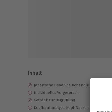
Inhalt
Japanische Head Spa Behandlung
Individuelles Vorgespräch
Getränk zur Begrüßung
Kopfhautanalyse, Kopf-Nacken-Dekoltee-Sp