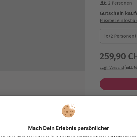
2 Personen
Gutschein kauf
Flexibel einlösba
1x (2 Personen)
1x (2 Personen)
1x (2 Personen)
259,90 C
zzgl. Versand
(inkl. 
Immer das p
Große Auswahl, 
maximale Siche
Große Aus
a-Massage, Gesichts-Massage
Über 9.000 