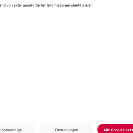
r: 9-17 Uhr
www.b2b.mydays.de/
en
5% CLUB DEAL
-15% CLUB DEAL