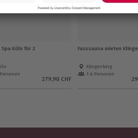
 Spa Köln für 2
Fasssauna mieten Kling
öln
Klingenberg
 Personen
1-6 Personen
279,90 CHF
29