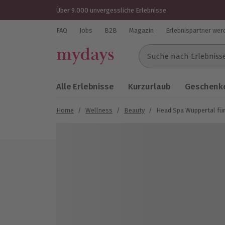
Über 9.000 unvergessliche Erlebnisse
FAQ
Jobs
B2B
Magazin
Erlebnispartner wer
Suche nach Erlebnissen..
Alle Erlebnisse
Kurzurlaub
Geschenke
Home
/
Wellness
/
Beauty
/
Head Spa Wuppertal für
Bild 1 von 5