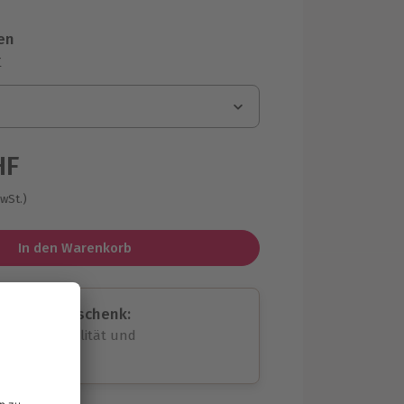
en
r
HF
MwSt.)
In den Warenkorb
assende Geschenk:
volle Flexibilität und
rheit
wahl
unvergessliche