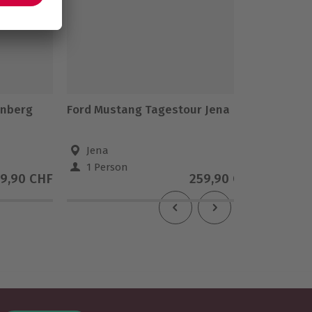
enberg
Ford Mustang Tagestour Jena
Ballonf
Jena
Dors
1 Person
1 Pe
9,90 CHF
259,90 CHF