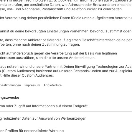
ling, Haar-Maske und Haar-Dampf-
Erlebnisse.
Volle Flexibi
Jeder Gutsc
einlösbar.
Maximale S
10 Jahre gü
Spa
henkt intensive Entspannung und
hnen Körper und Geist und
nsam genießt Ihr wertvolle
e Pflegeprodukte und wohltuende
nden. Dieses Beauty-Treatment
em einzigartigen
nnerungen beschert. Nach einem
uende Kopfhautanalyse. Sanfte
rdern das innere Gleichgewicht.