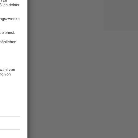
lität
hein für alle Erlebnisse
icherheit
ltig & verlängerbar.