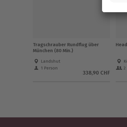
Tragschrauber Rundflug über
Head
München (80 Min.)
Landshut
K
1 Person
2
338,90 CHF