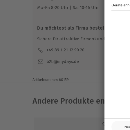
Ausrüstung & Kleidung
Mo-Fr: 8-20 Uhr | Sa: 10-16 Uhr
Teilnehmer
Gutschein gültig für 2 Personen
Du möchtest als Firma bestellen?
Sichere Dir attraktive Firmenkunden Vorteile.
+49 89 / 21 12 90 20
Mo-F
b2b@mydays.de
Artikelnummer
:
60159
Andere Produkte entdeck
-1