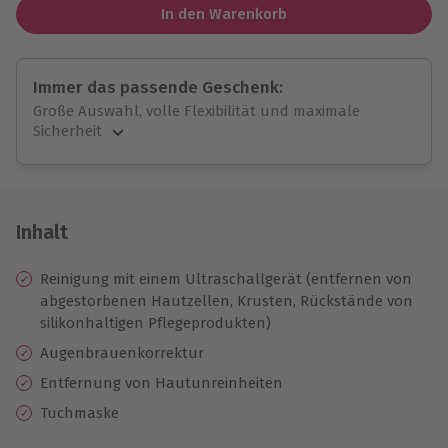
In den Warenkorb
Immer das passende Geschenk:
Große Auswahl, volle Flexibilität und maximale
Sicherheit
Große Auswahl
Über 9.000 unvergessliche Erlebnisse.
Volle Flexibilität
Jeder Gutschein für alle Erlebnisse einlösbar.
Inhalt
Maximale Sicherheit
10 Jahre gültig & verlängerbar.
Reinigung mit einem Ultraschallgerät (entfernen von
abgestorbenen Hautzellen, Krusten, Rückstände von
silikonhaltigen Pflegeprodukten)
Augenbrauenkorrektur
Entfernung von Hautunreinheiten
Tuchmaske