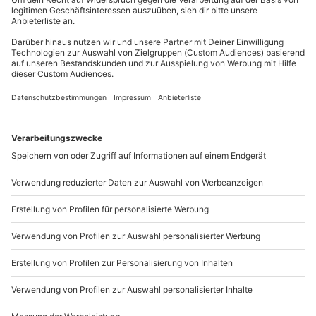
außer an bundesweiten Feiertagen:
Mo-Fr: 8-20 Uhr | Sa: 10-16 Uhr
Du möchtest als Firma bestellen?
Sichere Dir attraktive Firmenkunden Vorteile.
+49 89 / 21 12 90 20
Mo-Fr: 9-17 Uhr
b2b@mydays.de
www.b2b.mydays.de/
Artikelnummer
:
60340
Andere Produkte entdecken