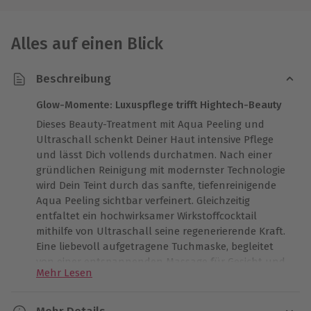
Alles auf einen Blick
Beschreibung
Glow-Momente: Luxuspflege trifft Hightech-Beauty
Dieses Beauty-Treatment mit Aqua Peeling und
Ultraschall schenkt Deiner Haut intensive Pflege
und lässt Dich vollends durchatmen. Nach einer
gründlichen Reinigung mit modernster Technologie
wird Dein Teint durch das sanfte, tiefenreinigende
Aqua Peeling sichtbar verfeinert. Gleichzeitig
entfaltet ein hochwirksamer Wirkstoffcocktail
mithilfe von Ultraschall seine regenerierende Kraft.
Eine liebevoll aufgetragene Tuchmaske, begleitet
von einer entspannenden Massage für Gesicht und
Mehr Lesen
Dekolleté, sorgt für Momente purer Schönheit.
Besonders eindrucksvoll: Das professionelle Styling
wird durch eine präzise Augenbrauenkorrektur und