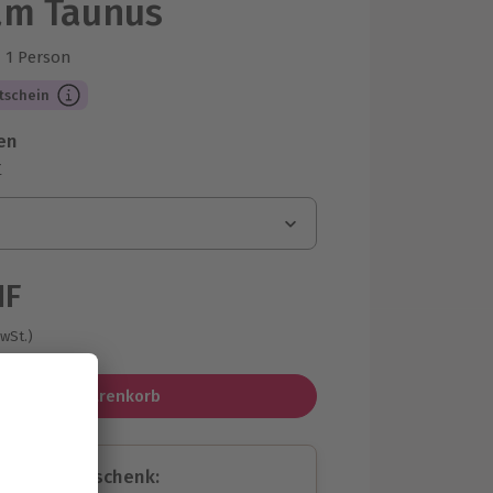
am Taunus
1 Person
us 1 Bewertungen
tschein
en
r
HF
MwSt.)
In den Warenkorb
assende Geschenk: