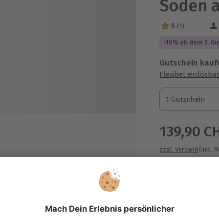
Soden 
5
(1)
5 Sterne von 5 a
-10% ab dem 2. Gu
Gutschein kauf
Flexibel einlösba
1 Gutschein
1 Gutschein
1 Gutschein
139,90 C
zzgl. Versand
(inkl. 
nd und Fuß-Packung mit Bio
eabutter
chruhe mit Getränk
schenk aus der eigenen
Immer das p
anufaktur