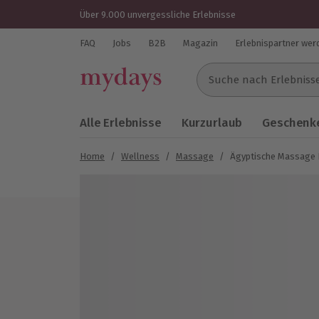
Über 9.000 unvergessliche Erlebnisse
FAQ
Jobs
B2B
Magazin
Erlebnispartner wer
Suche nach Erlebnissen..
Alle Erlebnisse
Kurzurlaub
Geschenke
Home
/
Wellness
/
Massage
/
Ägyptische Massage
Bild 1 von 5