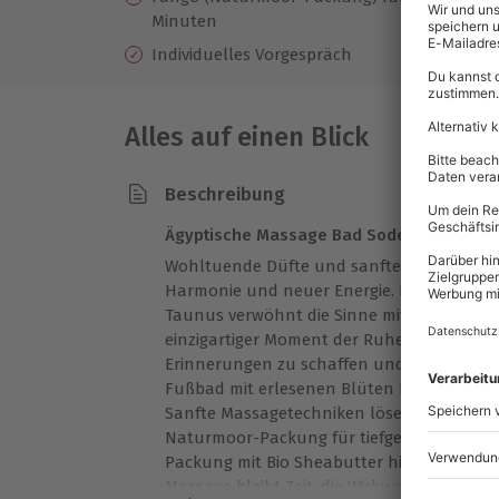
Minuten
Individuelles Vorgespräch
Alles auf einen Blick
Beschreibung
Ägyptische Massage Bad Soden – Tiefenen
Wohltuende Düfte und sanfte Berührungen
Harmonie und neuer Energie. Die ägyptisc
Taunus verwöhnt die Sinne mit wertvollen 
einzigartiger Moment der Ruhe lädt dazu 
Erinnerungen zu schaffen und den Alltag h
Fußbad mit erlesenen Blüten bereitet auf 
Sanfte Massagetechniken lösen innere A
Naturmoor-Packung für tiefgehende Locke
Packung mit Bio Sheabutter hinterlässt di
Massage bleibt Zeit, die Wirkung in Ruhe 