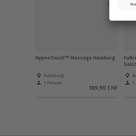
HypnoTouch™ Massage Hamburg
Fußr
Salz
Hamburg
B
1 Person
1
189,90 CHF