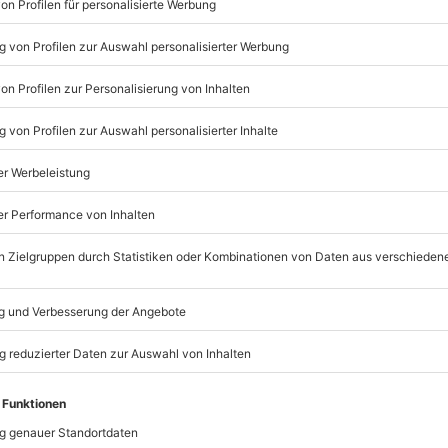
Listenansicht
rfügbar
© OpenStreetMaps
icht
n nur mit Einverständniserklärung
nach Absprache mit dem
mydays
GmbH
Mühldorfstraße 8
81671
München
erwäsche, Bademantel