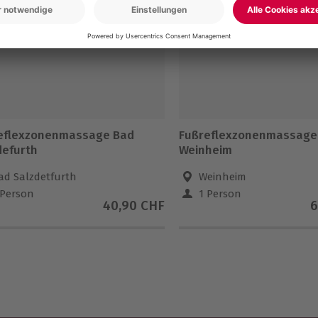
eflexzonenmassage Bad
Fußreflexzonenmassage
defurth
Weinheim
ad Salzdetfurth
Weinheim
 Person
1 Person
40,90 CHF
6