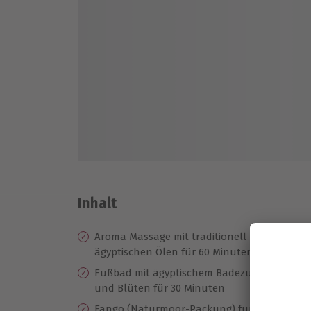
Inhalt
Aroma Massage mit traditionell
Ha
ägyptischen Ölen für 60 Minuten
Sh
Fußbad mit ägyptischem Badezusatz
Na
und Blüten für 30 Minuten
Ge
Fango (Naturmoor-Packung) für 20
M