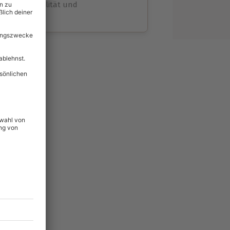
volle Flexibilität und
rheit
wahl
unvergessliche
lität
hein für alle Erlebnisse
icherheit
ltig & verlängerbar.