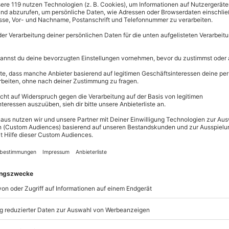
Große Auswahl, 
maximale Siche
Große Aus
Über 9.000 
Erlebnisse.
Volle Flexibi
Jeder Gutsc
einlösbar.
Maximale S
10 Jahre gü
tspannung mit sinnlichen Düften
 schaffen ein Gefühl von
he Massage in Bad Soden am
Ölen des alten Ägyptens. Ein
ein, gemeinsam kostbare
inter sich zu lassen. Ein warmes
die ägyptische Aroma Massage vor.
nspannung, während eine
rung sorgt. Eine Hand- und Fuß-
e Haut samtweich. Nach der
ausklingen zu lassen und