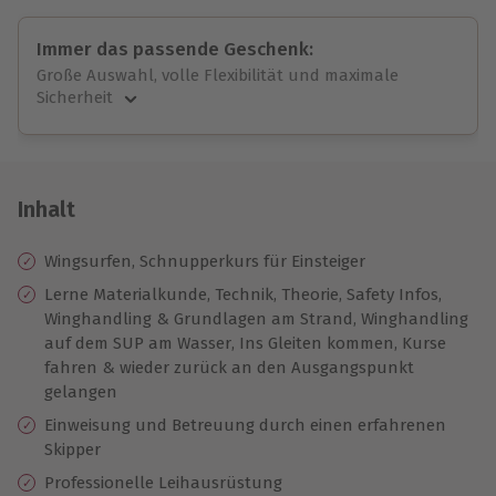
Immer das passende Geschenk:
Große Auswahl, volle Flexibilität und maximale
Sicherheit
Große Auswahl
Über 9.000 unvergessliche Erlebnisse.
Volle Flexibilität
Jeder Gutschein für alle Erlebnisse einlösbar.
Inhalt
Maximale Sicherheit
10 Jahre gültig & verlängerbar.
Wingsurfen, Schnupperkurs für Einsteiger
Lerne Materialkunde, Technik, Theorie, Safety Infos,
Winghandling & Grundlagen am Strand, Winghandling
auf dem SUP am Wasser, Ins Gleiten kommen, Kurse
fahren & wieder zurück an den Ausgangspunkt
gelangen
Einweisung und
Betreuung durch einen erfahrenen
Skipper
Professionelle Leihausrüstung