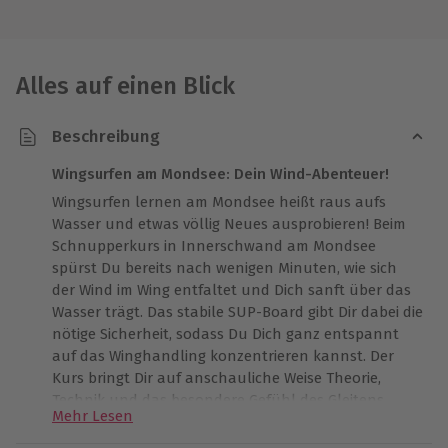
Alles auf einen Blick
Beschreibung
Wingsurfen am Mondsee: Dein Wind-Abenteuer!
Wingsurfen lernen am Mondsee heißt raus aufs
Wasser und etwas völlig Neues ausprobieren! Beim
Schnupperkurs in Innerschwand am Mondsee
spürst Du bereits nach wenigen Minuten, wie sich
der Wind im Wing entfaltet und Dich sanft über das
Wasser trägt. Das stabile SUP-Board gibt Dir dabei die
nötige Sicherheit, sodass Du Dich ganz entspannt
auf das Winghandling konzentrieren kannst. Der
Kurs bringt Dir auf anschauliche Weise Theorie,
Technik und das besondere Gefühl des Gleitens
Mehr Lesen
näher – begleitet von erfahrenen Instruktoren, die
mit wertvollen Tipps zur Seite stehen. Nach dem