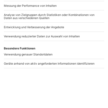
-15% CLUB DEAL
Käse- und Weintasting
Whisky Seminar Wien
Online-Seminar für 2
Donaustadt für 2
Online-Erlebnis
Wien
2 Personen
2 Personen
114,90 CHF
109,90 CHF
4.8
(4)
Newsletter abonnieren und 10 CHF Rabatt sichern