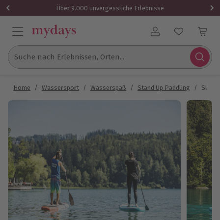
Über 9.000 unvergessliche Erlebnisse
Benutzerkonto
Suche nach Erlebnissen, Orten...
Home
/
Wassersport
/
Wasserspaß
/
Stand Up Paddling
/
SUP Pr