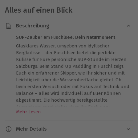
Alles auf einen Blick
Beschreibung
SUP-Zauber am Fuschlsee: Dein Naturmoment
Glasklares Wasser, umgeben von idyllischer
Bergkulisse – der Fuschlsee bietet die perfekte
Kulisse für Eure persönliche SUP-Stunde im Herzen
Salzburgs. Beim Stand Up Paddling in Fuschl zeigt
Euch ein erfahrener Skipper, wie Ihr sicher und mit
Leichtigkeit über die Wasseroberfläche gleitet. Ob
beim ersten Versuch oder mit Fokus auf Technik und
Balance – alles wird individuell auf Euer Können
abgestimmt. Die hochwertig bereitgestellte
Ausrüstung sorgt dafür, dass Ihr Euch ganz
Mehr Lesen
entspannt auf das Wesentliche konzentrieren
könnt: Eure Zeit auf dem Board. Lasst Euch von der
Ruhe des Sees tragen und genießt ein intensives
Mehr Details
Naturerlebnis der besonderen Art. Macht Euch auf