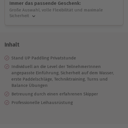
Immer das passende Geschenk:
Große Auswahl, volle Flexibilität und maximale
Sicherheit
Große Auswahl
Über 9.000 unvergessliche Erlebnisse.
Volle Flexibilität
Jeder Gutschein für alle Erlebnisse einlösbar.
Inhalt
Maximale Sicherheit
10 Jahre gültig & verlängerbar.
Stand UP Paddling Privatstunde
Individuell an die Level der TeilnehmerInnen
angepasste Einführung, Sicherheit auf dem Wasser,
erste Paddelschläge, Techniktraining, Turns und
Balance Übungen
Betreuung durch einen erfahrenen Skipper
Professionelle Leihausrüstung