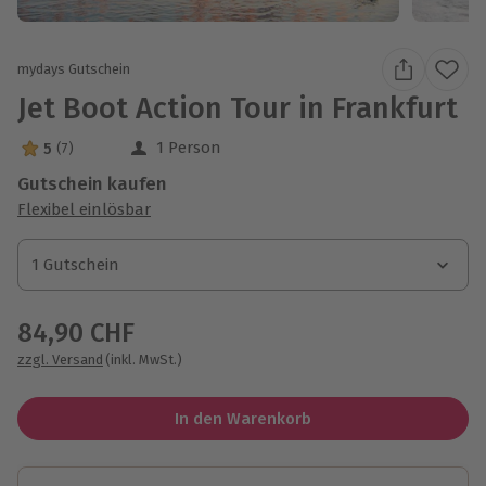
mydays Gutschein
Jet Boot Action Tour in Frankfurt
1 Person
5
(7)
5 Sterne von 5 aus 7 Bewertungen
Gutschein kaufen
Flexibel einlösbar
1 Gutschein
1 Gutschein
1 Gutschein
84,90 CHF
zzgl. Versand
(inkl. MwSt.)
In den Warenkorb