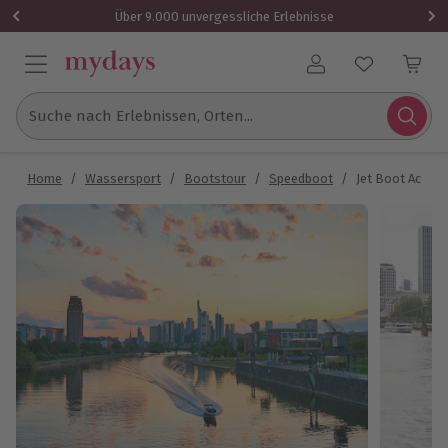
Über 9.000 unvergessliche Erlebnisse
Benutzerkonto
Suche nach Erlebnissen, Orten...
Home
/
Wassersport
/
Bootstour
/
Speedboot
/
Jet Boot Action 