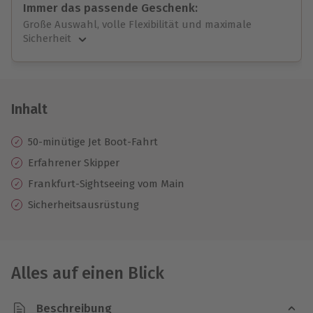
Immer das passende Geschenk:
Große Auswahl, volle Flexibilität und maximale
Sicherheit
Große Auswahl
Über 9.000 unvergessliche Erlebnisse.
Volle Flexibilität
Jeder Gutschein für alle Erlebnisse einlösbar.
Inhalt
Maximale Sicherheit
10 Jahre gültig & verlängerbar.
50-minütige Jet Boot-Fahrt
Erfahrener Skipper
Frankfurt-Sightseeing vom Main
Sicherheitsausrüstung
Alles auf einen Blick
Beschreibung