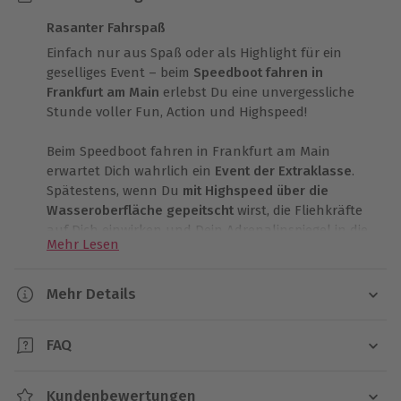
Rasanter Fahrspaß
Einfach nur aus Spaß oder als Highlight für ein
geselliges Event – beim
Speedboot fahren in
Frankfurt am Main
erlebst Du eine unvergessliche
Stunde voller Fun, Action und Highspeed!
Beim Speedboot fahren in Frankfurt am Main
erwartet Dich wahrlich ein
Event der Extraklasse
.
Spätestens, wenn Du
mit Highspeed über die
Wasseroberfläche gepeitscht
wirst, die Fliehkräfte
auf Dich einwirken und Dein Adrenalinspiegel in die
Mehr Lesen
Höhe schießt, wird das breite Grinsen auf Deinem
Gesicht nicht mehr weichen wollen! Das Partyboot ist
eines der schnellsten Serienboote am Markt und
Mehr Details
somit ein Modell der Supersportklasse – mal ganz
Dauer
abgesehen von seinem edlen und schnittigen
FAQ
Design.
Brachiale Beschleunigungskraft,
40 Minuten im Sightseeing Tempo
überraschende Wendigkeit und
10 Minuten Speed und Action
Wie schnell können wir fahren?
Spitzengeschwindigkeiten bis 100 Stundenkilometer
Kundenbewertungen