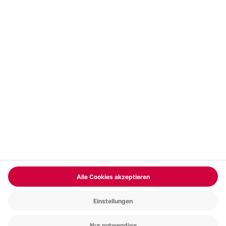
Vertrag widerrufen
FAQs
Kontakt
Zahlungsarten
Über uns
Magazin
Jobs & Karriere
Partnerprogramm
Versand und Lieferung
Presse
AGB
Cookie Einstellungen
Datenschutz
Nutzungsbedingungen
Online-Marktplatz
Barrierefreiheit
Compliance
Impressum
RECHNUNG