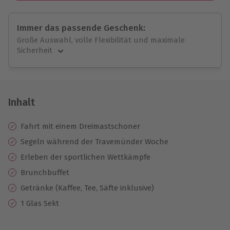
Immer das passende Geschenk:
Große Auswahl, volle Flexibilität und maximale
Sicherheit
Große Auswahl
Über 9.000 unvergessliche Erlebnisse.
Volle Flexibilität
Jeder Gutschein für alle Erlebnisse einlösbar.
Inhalt
Maximale Sicherheit
10 Jahre gültig & verlängerbar.
Fahrt mit einem Dreimastschoner
Segeln während der Travemünder Woche
Erleben der sportlichen Wettkämpfe
Brunchbuffet
Getränke (Kaffee, Tee, Säfte inklusive)
1 Glas Sekt