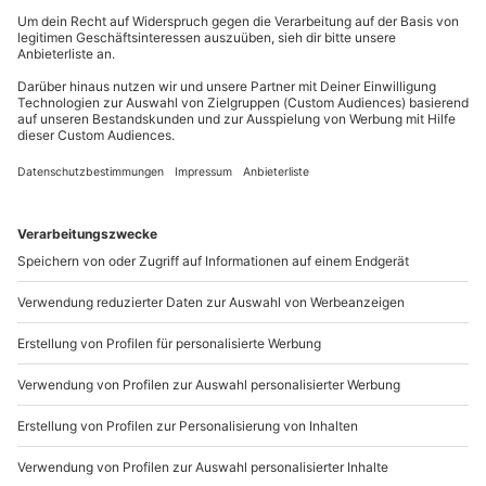
Du erreichst uns telefonisch zu folgenden Zeiten,
Teilnehmer
außer an bundesweiten Feiertagen:
WEITERE INFORMATIONEN
Gutschein gültig für 1 Person
Mo-Fr: 8-20 Uhr | Sa: 10-16 Uhr
20-90 Personen
Bitte beachte, dass dieses Erlebnis ausschließlich zur
Travemünder Woche
stattfindet.
Du möchtest als Firma bestellen?
Sichere Dir attraktive Firmenkunden Vorteile.
+49 89 / 21 12 90 20
Mo-Fr: 9-17 Uhr
b2b@mydays.de
www.b2b.mydays.de/
Artikelnummer
:
24319