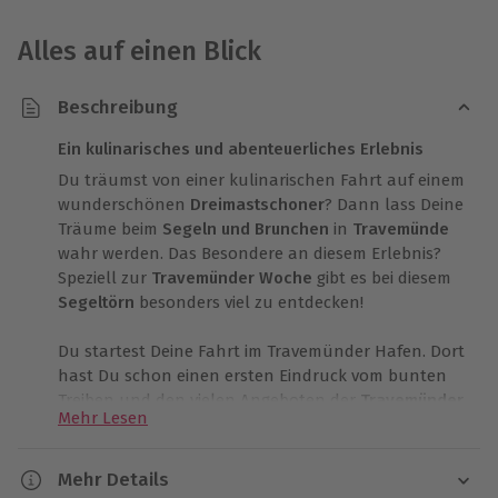
Alles auf einen Blick
Beschreibung
Ein kulinarisches und abenteuerliches Erlebnis
Du träumst von einer kulinarischen Fahrt auf einem
wunderschönen
Dreimastschoner
? Dann lass Deine
Träume beim
Segeln und Brunchen
in
Travemünde
wahr werden. Das Besondere an diesem Erlebnis?
Speziell zur
Travemünder Woche
gibt es bei diesem
Segeltörn
besonders viel zu entdecken!
Du startest Deine Fahrt im Travemünder Hafen. Dort
hast Du schon einen ersten Eindruck vom bunten
Treiben und den vielen Angeboten der
Travemünder
Mehr Lesen
Woche
gewonnen, bevor es nach dem Ablegen
endlich mit Deinem
Segel-Erlebnis
losgeht. Aber
auch auf dem Wasser wird es alles andere als
Mehr Details
langweilig: an Bord des
Dreimastschoners
hast Du