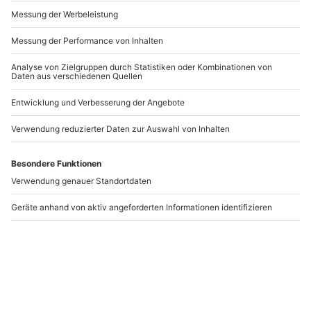
Andere Produkte entdecken
-15% CLUB DEAL
Segeln und Brunchen
Segeln Hamburg mit
auf dem Tegernsee
Brunch für 2
(Bad Wiessee)
(Nebensaison)
Bad Wiessee
Hamburg
1 Person
2 Personen
134,90 CHF
198,90 CHF
5
(1)