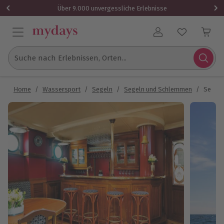
Über 9.000 unvergessliche Erlebnisse
Benutzerkonto
Suche nach Erlebnissen, Orten...
Home
/
Wassersport
/
Segeln
/
Segeln und Schlemmen
/
Segeln