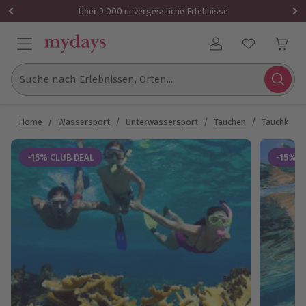
Über 9.000 unvergessliche Erlebnisse
Benutzerkonto
Suche nach Erlebnissen, Orten...
Home
/
Wassersport
/
Unterwassersport
/
Tauchen
/
Tauchkurs 
-15% CLUB DEAL
-15% C