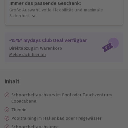
Immer das passende Geschenk:
Große Auswahl, volle Flexibilität und maximale
Sicherheit
Große Auswahl
Über 9.000 unvergessliche Erlebnisse.
Volle Flexibilität
-15%* mydays Club Deal verfügbar
Jeder Gutschein für alle Erlebnisse einlösbar.
Direktabzug im Warenkorb
Maximale Sicherheit
Melde dich hier an
10 Jahre gültig & verlängerbar.
Inhalt
Schnorcheltauchkurs im Pool oder Tauchzentrum
Copacabana
Theorie
Pooltraining im Hallenbad oder Freigewässer
Schnorcheltauchgänge