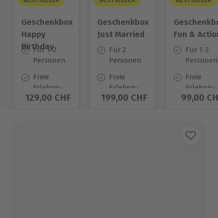
Geschenkbox
Geschenkbox
Geschenkb
Happy
Just Married
Fun & Actio
Birthday
Für 1-2
Für 2
Für 1-2
Personen
Personen
Personen
Freie
Freie
Freie
Erlebnis-
Erlebnis-
Erlebnis-
Aktueller Preis
129,00 CHF
Aktueller Preis
199,00 CHF
Aktuelle
99,00 C
Auswahl
Auswahl
Auswahl
an ca.
an ca.
an ca.
1.400 Orten
680 Orten
640 Orte