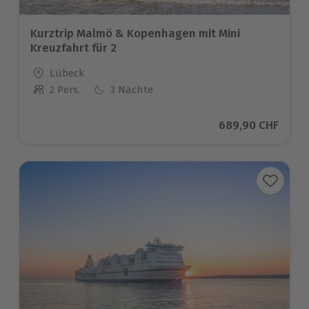
Kurztrip Malmö & Kopenhagen mit Mini
Kreuzfahrt für 2
Standort
Lübeck
2 Pers.
3 Nächte
Anzahl der Teilnehmer
Aktueller Preis
689,90 CHF