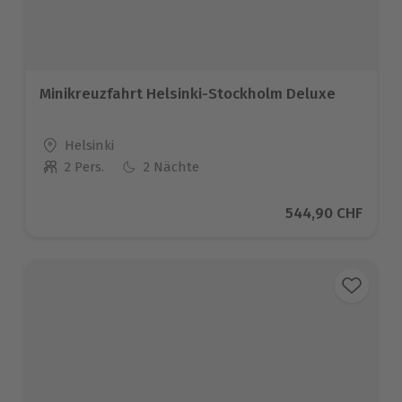
Minikreuzfahrt Helsinki-Stockholm Deluxe
Standort
Helsinki
2 Pers.
2 Nächte
Anzahl der Teilnehmer
Aktueller Preis
544,90 CHF