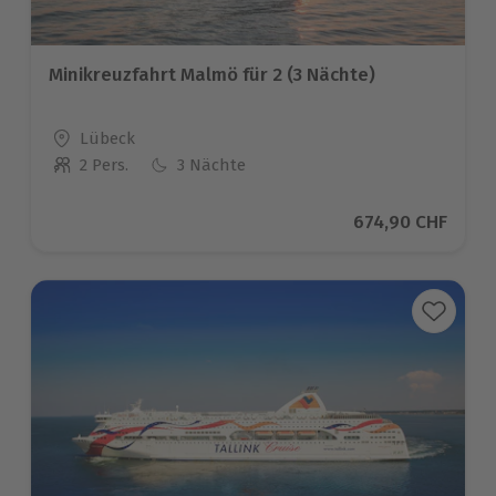
Minikreuzfahrt Malmö für 2 (3 Nächte)
Standort
Lübeck
2 Pers.
3 Nächte
Anzahl der Teilnehmer
Aktueller Preis
674,90 CHF