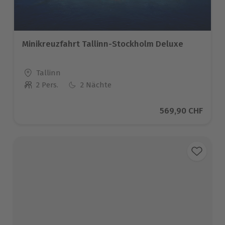
Minikreuzfahrt Tallinn-Stockholm Deluxe
Standort
Tallinn
2 Pers.
2 Nächte
Anzahl der Teilnehmer
Aktueller Preis
569,90 CHF