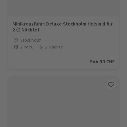
Minikreuzfahrt Deluxe Stockholm Helsinki für
2 (2 Nächte)
Standort
Stockholm
2 Pers.
2 Nächte
Anzahl der Teilnehmer
Aktueller Preis
544,90 CHF