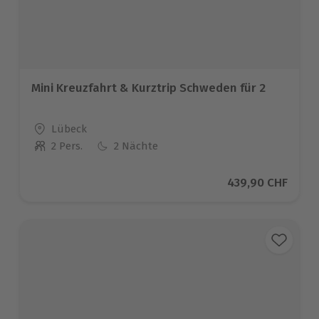
Mini Kreuzfahrt & Kurztrip Schweden für 2
Standort
Lübeck
2 Pers.
2 Nächte
Anzahl der Teilnehmer
Aktueller Preis
439,90 CHF