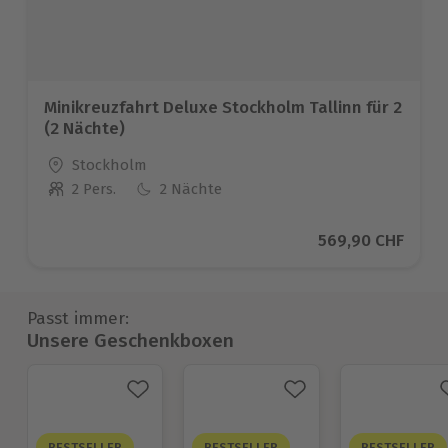
Minikreuzfahrt Deluxe Stockholm Tallinn für 2
(2 Nächte)
Standort
Stockholm
2 Pers.
2 Nächte
Anzahl der Teilnehmer
Aktueller Preis
569,90 CHF
Passt immer:
Unsere Geschenkboxen
BESTSELLER
BESTSELLER
BESTSELLER