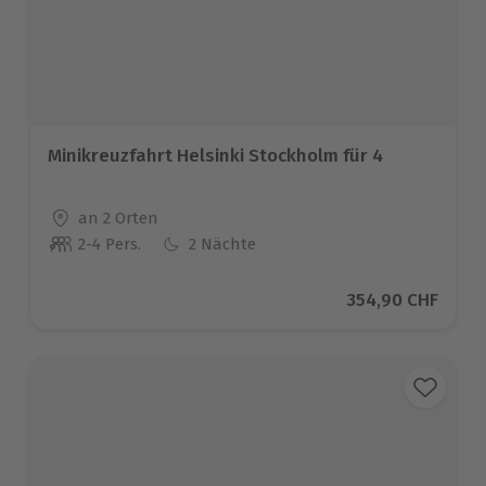
Minikreuzfahrt Helsinki Stockholm für 4
Standort
an 2 Orten
2-4 Pers.
2 Nächte
Anzahl der Teilnehmer
Aktueller Preis
354,90 CHF