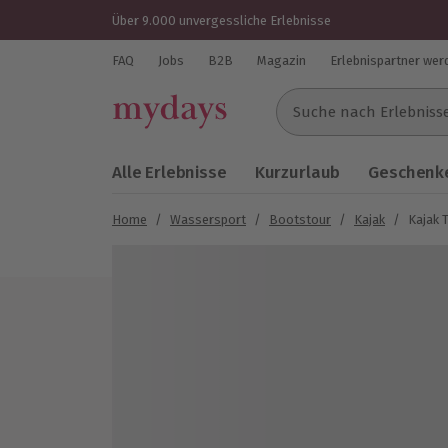
Über 9.000 unvergessliche Erlebnisse
FAQ
Jobs
B2B
Magazin
Erlebnispartner wer
Suche nach Erlebnissen..
Alle Erlebnisse
Kurzurlaub
Geschenke
Home
/
Wassersport
/
Bootstour
/
Kajak
/
Kajak 
Bild 1 von 3