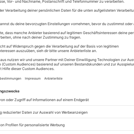
Erlebnisse.
Volle Flexibi
Jeder Gutsc
einlösbar.
Maximale S
10 Jahre gü
he und Sonne im Gesicht? Schnappt
hwerin
?
nsten Anleger in ganz
 Schweriner Schloss
habt Ihr von
s wirklich losgeht, erhaltet Ihr
ten Seesäcken über Handybeutel
ei. Die Tour ist auch für Anfänger
stabil ist. So lassen sich