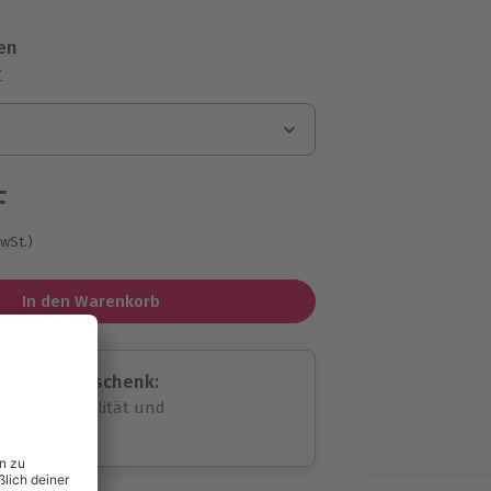
en
r
F
MwSt.)
In den Warenkorb
assende Geschenk:
volle Flexibilität und
rheit
wahl
unvergessliche