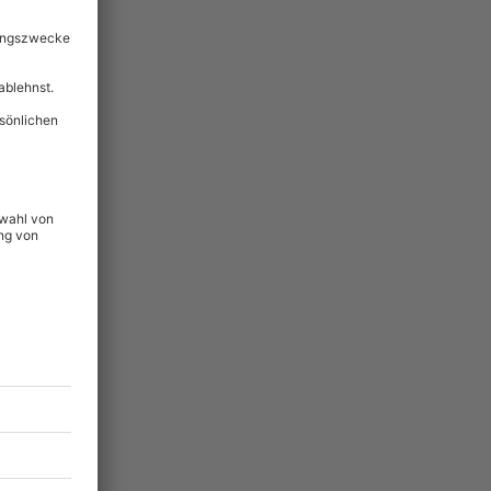
lität
hein für alle Erlebnisse
icherheit
ltig & verlängerbar.