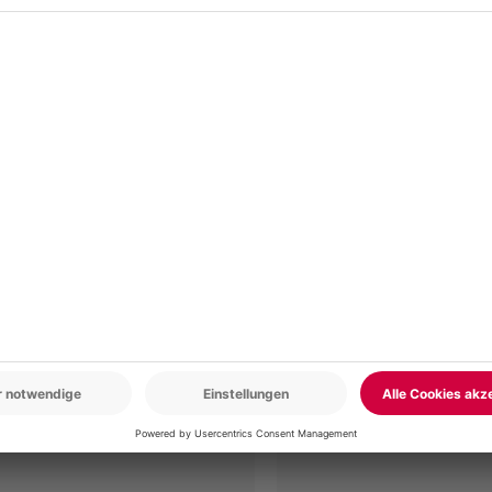
ybeutel, Kajak, Paddel
r: 9-17 Uhr
www.b2b.mydays.de/
en