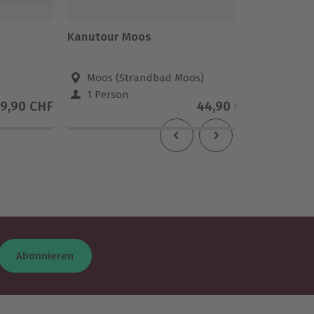
Kanutour Moos
Kajak T
Moos (Strandbad Moos)
Rang
1 Person
2 Pe
9,90 CHF
44,90 CHF
Abonnieren