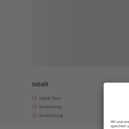
Inhalt
Kajak-Tour
Einweisung
Ausrüstung