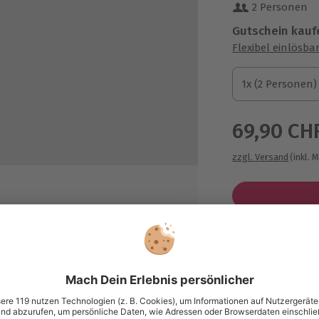
2 Personen
Gutschein kauf
Flexibel einlösba
1x (2 Personen)
1x (2 Personen)
1x (2 Personen)
69,90 CH
zzgl. Versand
(inkl. 
Immer das p
Große Auswahl, 
maximale Siche
Große Aus
Über 9.000 