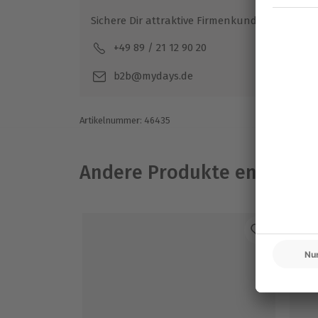
Wird gestellt: wasserdichte Säcke, Hand
Sichere Dir attraktive Firmenkunden Vorteile.
Teilnehmer
+49 89 / 21 12 90 20
Mo-F
Gutschein gültig für 2 Personen
b2b@mydays.de
Artikelnummer
:
46435
Andere Produkte entdeck