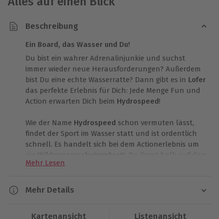
Alles auf einen Blick
Beschreibung
Ein Board, das Wasser und Du!
Du bist ein wahrer Adrenalinjunkie und suchst
immer wieder neue Herausforderungen? Außerdem
bist Du eine echte Wasserratte? Dann gibt es in
Lofer
das perfekte Erlebnis für Dich: Jede Menge Fun und
Action erwarten Dich beim
Hydrospeed
!
Wie der Name
Hydrospeed
schon vermuten lässt,
findet der Sport im Wasser statt und ist ordentlich
schnell. Es handelt sich bei dem Actionerlebnis um
ein
Wildwasserschwimmbrett
. Du liegst halb auf dem
Mehr Lesen
Board, während Du rasante Wildbäche hinunter
heizt.
Mehr Details
Nach Deiner Ankunft in
Lofer
begrüßt Dich der
Dauer
geprüfte Guide, der jede Menge Erfahrung mitbringt,
Kartenansicht
Listenansicht