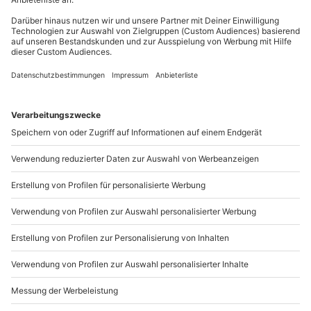
Du möchtest als Firma bestellen?
Sichere Dir attraktive Firmenkunden Vorteile.
+49 89 / 21 12 90 20
Mo-Fr: 9-17 Uhr
b2b@mydays.de
www.b2b.mydays.de/
Artikelnummer
:
18710
Andere Produkte entdecken