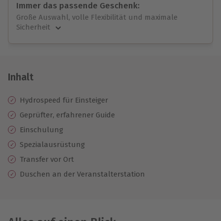
Immer das passende Geschenk:
Große Auswahl, volle Flexibilität und maximale
Sicherheit
Große Auswahl
Über 9.000 unvergessliche Erlebnisse.
Volle Flexibilität
Jeder Gutschein für alle Erlebnisse einlösbar.
Inhalt
Maximale Sicherheit
10 Jahre gültig & verlängerbar.
Hydrospeed für Einsteiger
Geprüfter, erfahrener Guide
Einschulung
Spezialausrüstung
Transfer vor Ort
Duschen an der Veranstalterstation