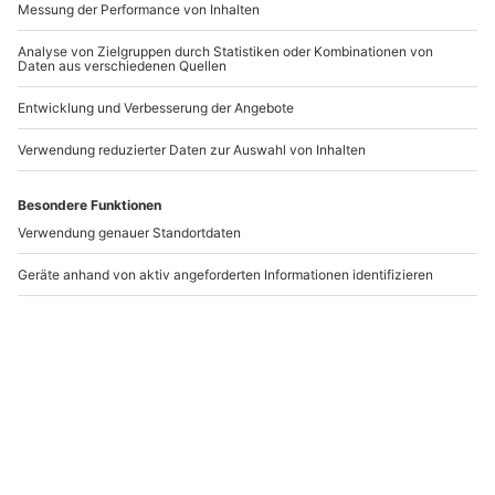
Hydrospeed
Hydrospeed Tour
Abtenau/Voglau für 2
Abtenau/Voglau
Voglau
Voglau
2 Personen
1 Person
124,90 CHF
69,90 CHF
Newsletter abonnieren und 10 CHF Rabatt sichern