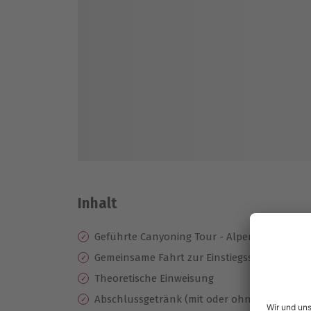
Inhalt
Geführte Canyoning Tour - Alpenrosenklam
Gemeinsame Fahrt zur Einstiegsstelle und z
Theoretische Einweisung
Abschlussgetränk (mit oder ohne Alkohol)