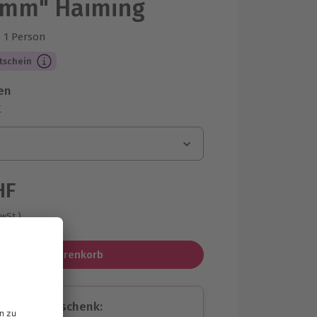
amm" Haiming
1 Person
us 1 Bewertungen
tschein
en
r
HF
MwSt.)
In den Warenkorb
assende Geschenk: