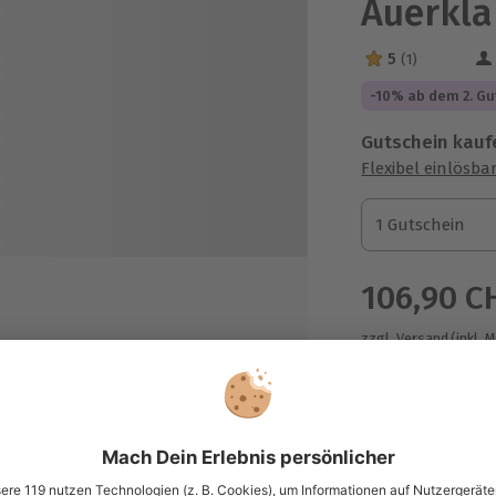
Auerkl
5
(1)
5 Sterne von 5 a
-10% ab dem 2. Gu
Gutschein kauf
Flexibel einlösba
1 Gutschein
1 Gutschein
1 Gutschein
106,90 C
zzgl. Versand
(inkl. 
m
urück
Immer das p