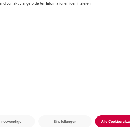
, Evtl. Brillenband
sch), Neoprenanzug mit Kapuze
r: 9-17 Uhr
www.b2b.mydays.de/
 Personen pro Guide und Gruppe)
en
5% CLUB DEAL
-15% CLUB DEAL