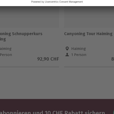
oning Schnupperkurs
Canyoning Tour Haiming
ing
aiming
Haiming
 Person
1 Person
92,90 CHF
8
abonnieren und 10 CHF Rabatt sichern