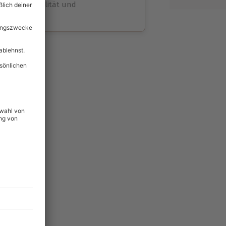
volle Flexibilität und
rheit
wahl
unvergessliche
lität
hein für alle Erlebnisse
icherheit
ltig & verlängerbar.