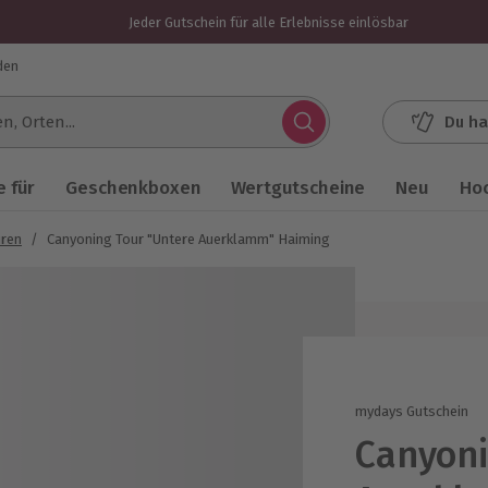
Jeder Gutschein für alle Erlebnisse einlösbar
den
Du ha
.
 für
Geschenkboxen
Wertgutscheine
Neu
Ho
uren
/
Canyoning Tour "Untere Auerklamm" Haiming
mydays Gutschein
Canyoni