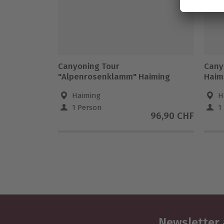
Canyoning Tour
Cany
"Alpenrosenklamm" Haiming
Haim
Haiming
H
1 Person
1
96,90 CHF
Newsletter 