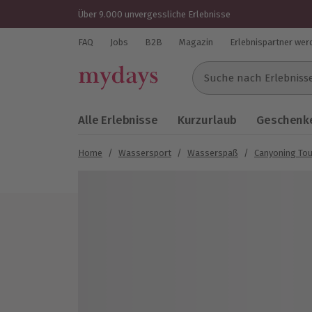
Über 9.000 unvergessliche Erlebnisse
FAQ
Jobs
B2B
Magazin
Erlebnispartner wer
Suche nach Erlebnissen..
Alle Erlebnisse
Kurzurlaub
Geschenke
Home
/
Wassersport
/
Wasserspaß
/
Canyoning To
Bild 1 von 8