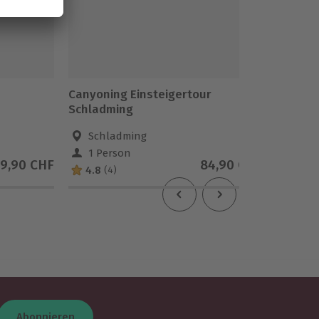
Canyoning Einsteigertour
Canyoni
Schladming
Fortges
Schladming
Schn
1 Person
1 Pe
9,90 CHF
84,90 CHF
4.8
(4)
Abonnieren