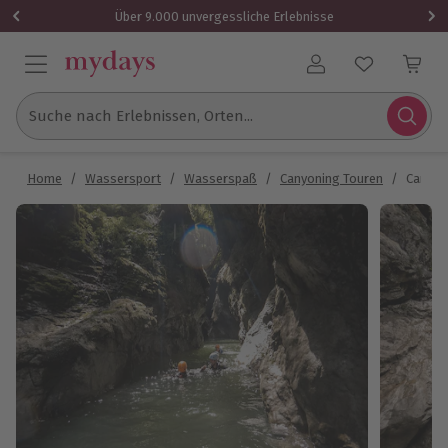
Über 9.000 unvergessliche Erlebnisse
Benutzerkonto
Suche nach Erlebnissen, Orten...
Home
/
Wassersport
/
Wasserspaß
/
Canyoning Touren
/
Canyon