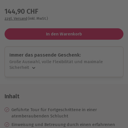
Wähle im nächsten Schritt einen Termin aus
144,90 CHF
zzgl. Versand
(inkl. MwSt.)
In den Warenkorb
Immer das passende Geschenk:
Große Auswahl, volle Flexibilität und maximale
Sicherheit
Große Auswahl
Über 9.000 unvergessliche Erlebnisse.
Volle Flexibilität
Jeder Gutschein für alle Erlebnisse einlösbar.
Inhalt
Maximale Sicherheit
10 Jahre gültig & verlängerbar.
Geführte Tour für Fortgeschrittene in einer
atemberaubenden Schlucht
Einweisung
und
Betreuung durch einen erfahrenen