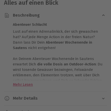
Alles auf einen Blick
Beschreibung
Abenteuer Schlucht
Lust auf einen Adrenalinkick, der sich gewaschen
hat? Auf jede Menge Action in der freien Natur?
Dann lass Dir Dein
Abenteuer Wochenende in
Sautens
nicht entgehen!
An Deinem Abenteuer Wochenende in Sautens
erwartet Dich
die volle Dosis an Outdoor-Action
: Du
wirst tosende Gewässer bezwingen, Felswände
erklimmen, den Elementen trotzen, weit über Dich
selbst hinauswachsen und Dich so lebendig fühlen
Mehr Lesen
wie vielleicht noch nie zuvor! Das Beste an diesem
Event ist, dass Du Dich nicht für ein Erlebnis
entscheiden musst, sondern Dich bei gleich zwei der
Mehr Details
beliebtesten Bergsportarten verausgaben kannst:
Dauer
beim
Rafting und Canyoning
. Dich erwartet die