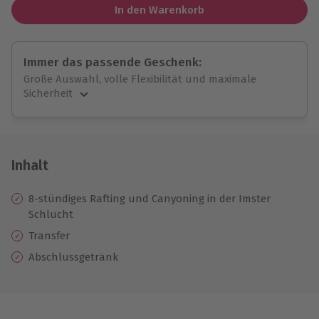
In den Warenkorb
Immer das passende Geschenk:
Große Auswahl, volle Flexibilität und maximale
Sicherheit
Große Auswahl
Über 9.000 unvergessliche Erlebnisse.
Volle Flexibilität
Jeder Gutschein für alle Erlebnisse einlösbar.
Inhalt
Maximale Sicherheit
10 Jahre gültig & verlängerbar.
8-stündiges Rafting und Canyoning in der Imster
Schlucht
Transfer
Abschlussgetränk